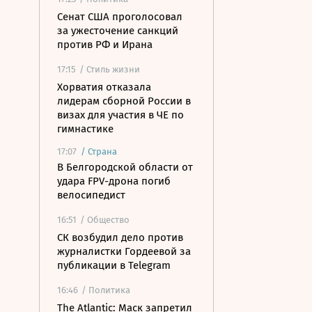
Сенат США проголосовал
за ужесточение санкций
против РФ и Ирана
17:15
/ Стиль жизни
Хорватия отказала
лидерам сборной России в
визах для участия в ЧЕ по
гимнастике
17:07
/
Страна
В Белгородской области от
удара FPV-дрона погиб
велосипедист
16:51
/ Общество
СК возбудил дело против
журналистки Гордеевой за
публикации в Telegram
16:46
/ Политика
The Atlantic: Маск запретил