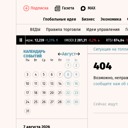
Подписка
Газета
MAX
Глобальные идеи
Бизнес
Экономика
ВЕДЫ
Правила торговли
Идеи управления
Г
Глобальные идеи
Бизнес
Экономик
%
↓
CNY Бирж.
12,239
+1,31%
↑
IMOEX
2 281,31
-0,2%
↓
RTSI
874,64
-1,12
Ситуация на топл
КАЛЕНДАРЬ
Август
СОБЫТИЙ
Пн
Вт
Ср
Чт
Пт
Сб
Вс
404
1
2
3
4
5
6
7
8
9
Возможно, неправ
сообщите нам об
10
11
12
13
14
15
16
17
18
19
20
21
22
23
24
25
26
27
28
29
30
Сейчас ищут:
31
7 августа 2026