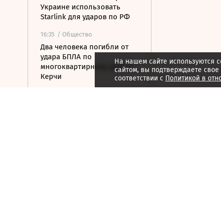
Украине использовать
Starlink для ударов по РФ
16:35
/ Общество
Два человека погибли от
удара БПЛА по
На нашем сайте используются c
многоквартирному дому в
сайтом, вы подтверждаете свое
Керчи
соответствии с
Политикой в отн
16:32
/ Бизнес
Сбор тепличных овощей в
РФ вырос на 3,5% до 1 млн
тонн
16:23
/ Политика
Суд США остановил проект
строительства бального
зала в Белом доме
16:11
/ Политика
СМИ: Иран хочет отмены
санкций США в обмен на