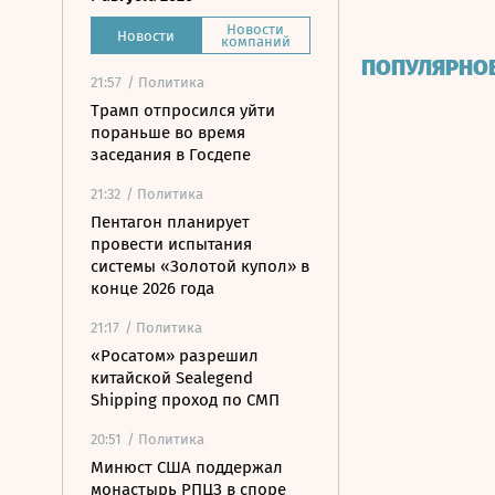
Новости
Новости
компаний
ПОПУЛЯРНО
21:57
/ Политика
Трамп отпросился уйти
пораньше во время
заседания в Госдепе
21:32
/ Политика
Пентагон планирует
провести испытания
системы «Золотой купол» в
конце 2026 года
21:17
/ Политика
«Росатом» разрешил
китайской Sealegend
Shipping проход по СМП
20:51
/ Политика
Минюст США поддержал
монастырь РПЦЗ в споре