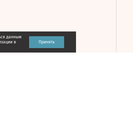
ься данным
Принять
изации в