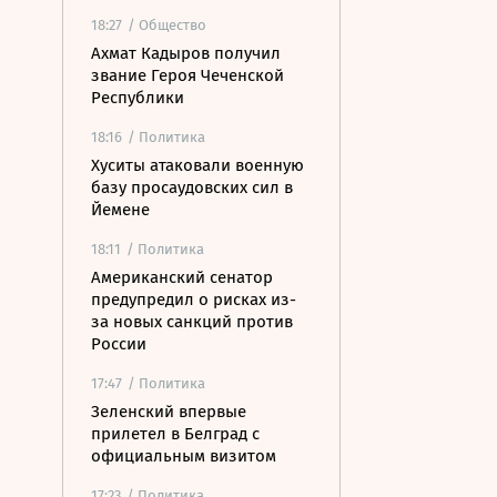
18:27
/ Общество
Ахмат Кадыров получил
звание Героя Чеченской
Республики
18:16
/ Политика
Хуситы атаковали военную
базу просаудовских сил в
Йемене
18:11
/ Политика
Американский сенатор
предупредил о рисках из-
за новых санкций против
России
17:47
/ Политика
Зеленский впервые
прилетел в Белград с
официальным визитом
17:23
/ Политика