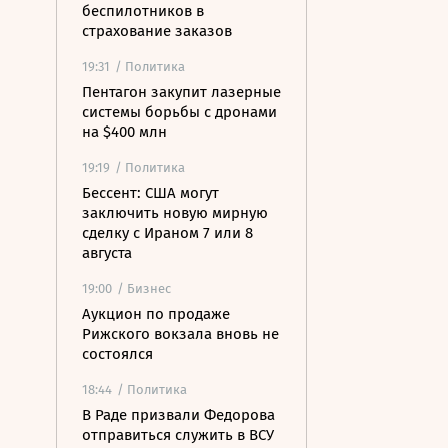
беспилотников в
страхование заказов
19:31
/ Политика
Пентагон закупит лазерные
системы борьбы с дронами
на $400 млн
19:19
/ Политика
Бессент: США могут
заключить новую мирную
сделку с Ираном 7 или 8
августа
19:00
/ Бизнес
Аукцион по продаже
Рижского вокзала вновь не
состоялся
18:44
/ Политика
В Раде призвали Федорова
отправиться служить в ВСУ