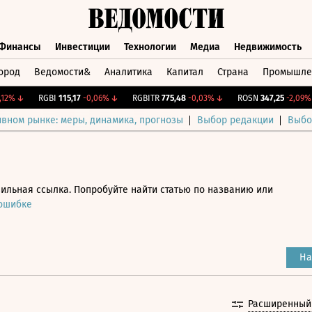
Финансы
Инвестиции
Технологии
Медиа
Недвижимость
ород
Ведомости&
Аналитика
Капитал
Страна
Промышле
а
Финансы
Инвестиции
Технологии
Медиа
Недвижимос
%
↓
RGBI
115,17
-0,06%
↓
RGBITR
775,48
-0,03%
↓
ROSN
347,25
-2,09%
↓
ивном рынке: меры, динамика, прогнозы
Выбор редакции
Выбо
ильная ссылка. Попробуйте найти статью по названию или
 ошибке
На
Расширенный