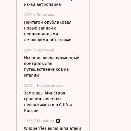
из-за ветропарка
20:32
/ Политика
Пентагон опубликовал
новые записи с
неопознанными
летающими объектами
20:11
/ Политика
Испания ввела временный
контроль для
путешественников из
Италии
20:02
/ Недвижимость
Замглавы Минстроя
сравнил качество
недвижимости в США и
России
19:55
/ Финансы
Wildberries включила атаки