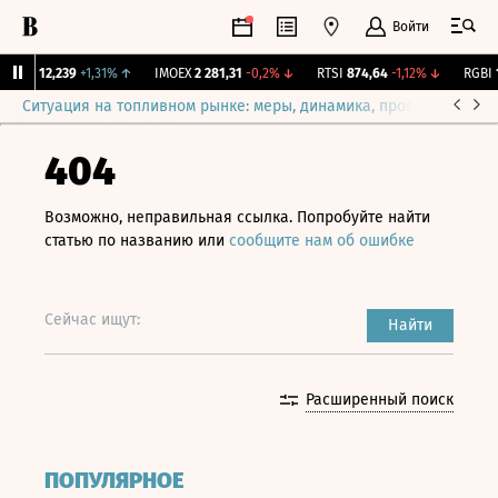
Войти
ирж.
12,239
+1,31%
↑
IMOEX
2 281,31
-0,2%
↓
RTSI
874,64
-1,12%
↓
RGBI
11
Ситуация на топливном рынке: меры, динамика, прогнозы
Выб
404
Возможно, неправильная ссылка. Попробуйте найти
статью по названию или
сообщите нам об ошибке
Сейчас ищут:
Найти
Расширенный поиск
ПОПУЛЯРНОЕ