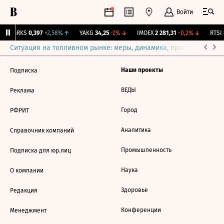
Войти
MRKS
0,397
+2,58%
↑
YAKG
34,25
-2%
↓
IMOEX
2 281,31
-0,2%
↓
RTSI
8
Ситуация на топливном рынке: меры, динамика, прогнозы
Выб
Наши проекты
Подписка
ВЕДЫ
Реклама
Город
РФРИТ
Аналитика
Справочник компаний
Промышленность
Подписка для юр.лиц
Наука
О компании
Здоровье
Редакция
Конференции
Менеджмент