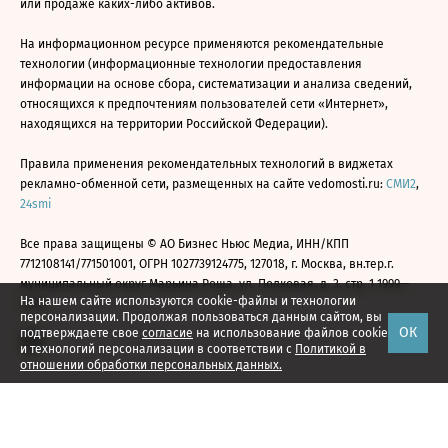
или продаже каких-либо активов.
На информационном ресурсе применяются рекомендательные
технологии (информационные технологии предоставления
информации на основе сбора, систематизации и анализа сведений,
относящихся к предпочтениям пользователей сети «Интернет»,
находящихся на территории Российской Федерации).
Правила применения рекомендательных технологий в виджетах
рекламно-обменной сети, размещенных на сайте vedomosti.ru:
СМИ2
,
24smi
Все права защищены © АО Бизнес Ньюс Медиа, ИНН/КПП
7712108141/771501001, ОГРН 1027739124775, 127018, г. Москва, вн.тер.г.
муниципальный округ Марьина Роща, ул. Полковая, д. 3, стр. 1 1999—
На нашем сайте используются cookie-файлы и технологии
2026
персонализации. Продолжая пользоваться данным сайтом, вы
ОК
подтверждаете свое
согласие
на использование файлов cookie
и технологий персонализации в соответствии с
Политикой в
отношении обработки персональных данных.