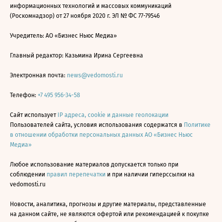
информационных технологий и массовых коммуникаций
(Роскомнадзор) от 27 ноября 2020 г. ЭЛ № ФС 77-79546
Учредитель: АО «Бизнес Ньюс Медиа»
Главный редактор: Казьмина Ирина Сергеевна
Электронная почта:
news@vedomosti.ru
Телефон:
+7 495 956-34-58
Сайт использует
IP адреса, cookie и данные геолокации
Пользователей сайта, условия использования содержатся в
Политике
в отношении обработки персональных данных АО «Бизнес Ньюс
Медиа»
Любое использование материалов допускается только при
соблюдении
правил перепечатки
и при наличии гиперссылки на
vedomosti.ru
Новости, аналитика, прогнозы и другие материалы, представленные
на данном сайте, не являются офертой или рекомендацией к покупке