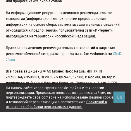
или продаже каких-либо активов.
На информационном ресурсе применяются рекомендательные
технологии (информационные технологии предоставления
информации на основе сбора, систематизации и анализа сведений,
относящихся к предпочтениям пользователей сети «Интернет»,
находящихся на территории Российской Федерации).
Правила применения рекомендательных технологий в виджетах
рекламно-обменной сети, размещенных на сайте vedomosti.ru:
СМИ2
,
24smi
Все права защищены © АО Бизнес Ньюс Медиа, ИНН/КПП
7712108141/771501001, ОГРН 1027739124775, 127018, г. Москва, вн.тер.г.
муниципальный округ Марьина Роща, ул. Полковая, д. 3, стр. 1 1999—
На нашем сайте используются cookie-файлы и технологии
2026
персонализации. Продолжая пользоваться данным сайтом, вы
ОК
подтверждаете свое
согласие
на использование файлов cookie
и технологий персонализации в соответствии с
Политикой в
отношении обработки персональных данных.