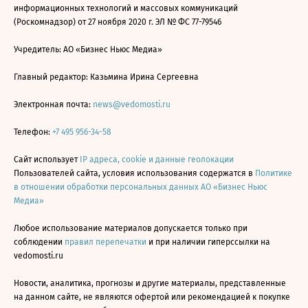
информационных технологий и массовых коммуникаций
(Роскомнадзор) от 27 ноября 2020 г. ЭЛ № ФС 77-79546
Учредитель: АО «Бизнес Ньюс Медиа»
Главный редактор: Казьмина Ирина Сергеевна
Электронная почта:
news@vedomosti.ru
Телефон:
+7 495 956-34-58
Сайт использует
IP адреса, cookie и данные геолокации
Пользователей сайта, условия использования содержатся в
Политике
в отношении обработки персональных данных АО «Бизнес Ньюс
Медиа»
Любое использование материалов допускается только при
соблюдении
правил перепечатки
и при наличии гиперссылки на
vedomosti.ru
Новости, аналитика, прогнозы и другие материалы, представленные
на данном сайте, не являются офертой или рекомендацией к покупке