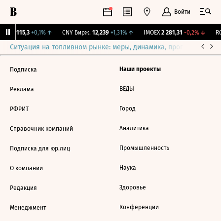
Войти
RGBI
115,3
+0,1%
↑
CNY Бирж.
12,239
+1,31%
↑
IMOEX
2 281,31
-0,2%
↓
RG
Ситуация на топливном рынке: меры, динамика, прогнозы
Выб
Наши проекты
Подписка
ВЕДЫ
Реклама
Город
РФРИТ
Аналитика
Справочник компаний
Промышленность
Подписка для юр.лиц
Наука
О компании
Здоровье
Редакция
Конференции
Менеджмент