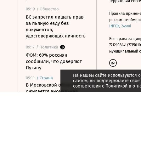
территории Росс
09:19
/ Общество
Правила примене
ВС запретил лишать прав
рекламно-обменно
за пьяную езду без
INFOX
,
24smi
документов,
удостоверяющих личность
Все права защищ
7712108141/7715010
09:17
/ Политика
муниципальный окр
ФОМ: 69% россиян
сообщили, что доверяют
Путину
На нашем сайте используются c
09:11
/
Страна
сайтом, вы подтверждаете свое
В Московской области
соответствии с
Политикой в отн
ожидается аномальная
жара до +35 градусов
09:04
/ Инвестиции
Рынок акций пытается
закрепиться выше уровня
2300 по индексу Мосбиржи
09:00
/
Город