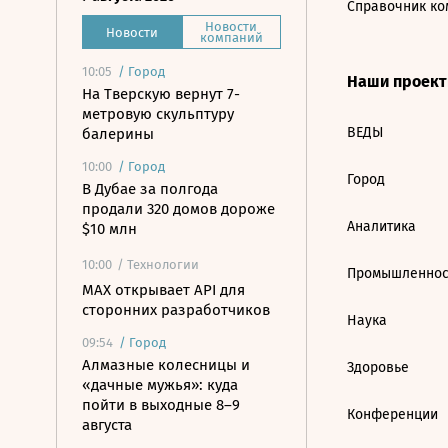
Справочник ко
Новости
Новости
компаний
10:05
/
Город
Наши проек
На Тверскую вернут 7-
метровую скульптуру
ВЕДЫ
балерины
10:00
/
Город
Город
В Дубае за полгода
продали 320 домов дороже
Аналитика
$10 млн
10:00
/ Технологии
Промышленнос
MAX открывает API для
сторонних разработчиков
Наука
09:54
/
Город
Алмазные колесницы и
Здоровье
«дачные мужья»: куда
пойти в выходные 8–9
Конференции
августа