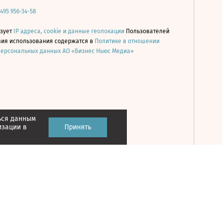
 495 956-34-58
ьзует
IP адреса, cookie и данные геолокации
Пользователей
овия использования содержатся в
Политике в отношении
персональных данных АО «Бизнес Ньюс Медиа»
ься данным
Принять
изации в