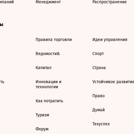
мпаний
Менеджмент
Распространение
ты
Правила торговли
Идеи управления
Ведомости&
Спорт
Капитал
Страна
ть
Инновации и
Устойчивое развити
технологии
Право
Как потратить
Думай
Туризм
Техуспех
Форум