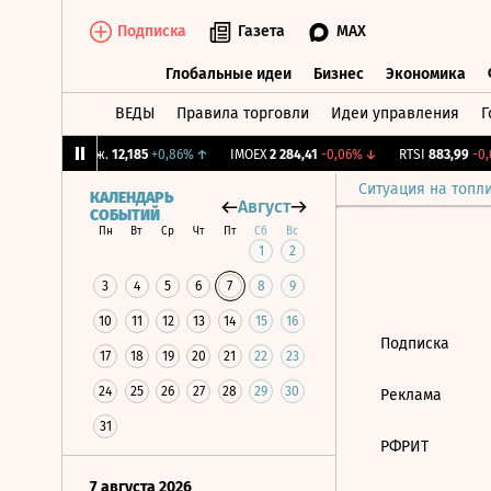
Подписка
Газета
MAX
Глобальные идеи
Бизнес
Экономика
ВЕДЫ
Правила торговли
Идеи управления
Г
Глобальные идеи
Бизнес
Экономик
↓
CNY Бирж.
12,185
+0,86%
↑
IMOEX
2 284,41
-0,06%
↓
RTSI
883,99
-0,0
Ситуация на топл
КАЛЕНДАРЬ
Август
СОБЫТИЙ
Пн
Вт
Ср
Чт
Пт
Сб
Вс
1
2
3
4
5
6
7
8
9
10
11
12
13
14
15
16
Подписка
17
18
19
20
21
22
23
24
25
26
27
28
29
30
Реклама
31
РФРИТ
7 августа 2026