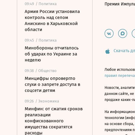
09:49
/ Политика
Премия Импул
Армия России установила
контроль над селом
Анискино в Харьковской
области
09:45
/ Политика
Минобороны отчиталось
Скачать дл
об ударах по Украине за
неделю
Любое использов
09:38
/ Общество
правил перепеч
Минцифры опровергло
слухи о запрете доступа в
Новости, аналити
соцсети детям
данном сайте, не
продаже каких-л
09:26
/ Экономика
Минфин: от сжатия сроков
На информацион
реализации
технологии (инф
конфискованного
на основе сбора,
имущества сократятся
предпочтениям п
расходы