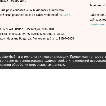
ийской Федерации).
Телефон:
+7
ния рекомендательных технологий в виджетах
й сети, размещенных на сайте vedomosti.ru:
СМИ2
,
Сайт испол
сайта, усл
обработки 
ены © АО Бизнес Ньюс Медиа, ИНН/КПП
01, ОГРН 1027739124775, 127018, г. Москва, вн.тер.г.
уг Марьина Роща, ул. Полковая, д. 3, стр. 1 1999—2026
ookie-файлы и технологии персонализации. Продолжая пользоват
согласие
на использование файлов cookie и технологий персонал
ошении обработки персональных данных.