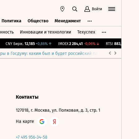
Войти
Политика
Общество
Менеджмент
нность
Инновации и технологии
Техуспех
ть
Политика
Общество
Менеджмент
CNY Бирж.
12,185
+0,86%
↑
IMOEX
2 284,41
-0,06%
↓
RTSI
883,99
-0,06%
ры в Госдуму: каким был и будет российский парламент
Война н
Контакты
127018, г. Москва, ул. Полковая, д. 3, стр. 1
На карте
+7 495 956-34-58