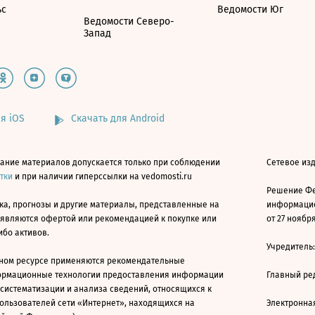
ьс
Ведомости Юг
Ведомости Северо-
Запад
я iOS
Скачать для Android
ание материалов допускается только при соблюдении
Сетевое изд
атки
и при наличии гиперссылки на vedomosti.ru
Решение Фе
ка, прогнозы и другие материалы, представленные на
информацио
 являются офертой или рекомендацией к покупке или
от 27 ноября
ибо активов.
Учредитель
ном ресурсе применяются рекомендательные
ормационные технологии предоставления информации
Главный ре
 систематизации и анализа сведений, относящихся к
ользователей сети «Интернет», находящихся на
Электронна