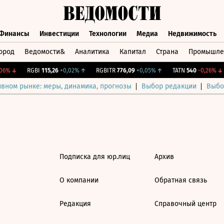
Финансы
Инвестиции
Технологии
Медиа
Недвижимость
ород
Ведомости&
Аналитика
Капитал
Страна
Промышле
а
Финансы
Инвестиции
Технологии
Медиа
Недвижимос
6%
↓
RGBI
115,26
+0,02%
↑
RGBITR
776,09
+0,05%
↑
TATN
540
-0,26%
↓
ивном рынке: меры, динамика, прогнозы
Выбор редакции
Выбо
Подписка для юр.лиц
Архив
О компании
Обратная связь
Редакция
Справочный центр