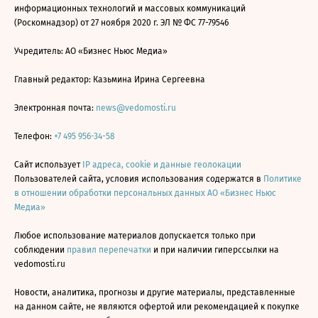
информационных технологий и массовых коммуникаций
(Роскомнадзор) от 27 ноября 2020 г. ЭЛ № ФС 77-79546
Учредитель: АО «Бизнес Ньюс Медиа»
Главный редактор: Казьмина Ирина Сергеевна
Электронная почта:
news@vedomosti.ru
Телефон:
+7 495 956-34-58
Сайт использует
IP адреса, cookie и данные геолокации
Пользователей сайта, условия использования содержатся в
Политике
в отношении обработки персональных данных АО «Бизнес Ньюс
Медиа»
Любое использование материалов допускается только при
соблюдении
правил перепечатки
и при наличии гиперссылки на
vedomosti.ru
Новости, аналитика, прогнозы и другие материалы, представленные
на данном сайте, не являются офертой или рекомендацией к покупке