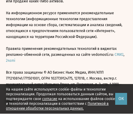
или продаже каких-либо активов.
На информационном ресурсе применяются рекомендательные
технологии (информационные технологии предоставления
информации на основе сбора, систематизации и анализа сведений,
относящихся к предпочтениям пользователей сети «Интернет»,
находящихся на территории Российской Федерации).
Правила применения рекомендательных технологий в виджетах
рекламно-обменной сети, размещенных на сайте vedomosti.ru:
СМИ2
,
24smi
Все права защищены © АО Бизнес Ньюс Медиа, ИНН/КПП
7712108141/771501001, ОГРН 1027739124775, 127018, г. Москва, вн.тер.г.
муниципальный округ Марьина Роща, ул. Полковая, д. 3, стр. 1 1999—
На нашем сайте используются cookie-файлы и технологии
2026
персонализации. Продолжая пользоваться данным сайтом, вы
ОК
подтверждаете свое
согласие
на использование файлов cookie
и технологий персонализации в соответствии с
Политикой в
отношении обработки персональных данных.