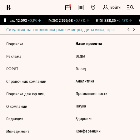
Войти
Y Бирж.
12,093
+0,1%
↑
IMOEX
2 295,68
+0,43%
↑
RTSI
888,35
+0,43%
↑
R
Ситуация на топливном рынке: меры, динамика, прогнозы
Выб
Наши проекты
Подписка
ВЕДЫ
Реклама
Город
РФРИТ
Аналитика
Справочник компаний
Промышленность
Подписка для юр.лиц
Наука
О компании
Здоровье
Редакция
Конференции
Менеджмент