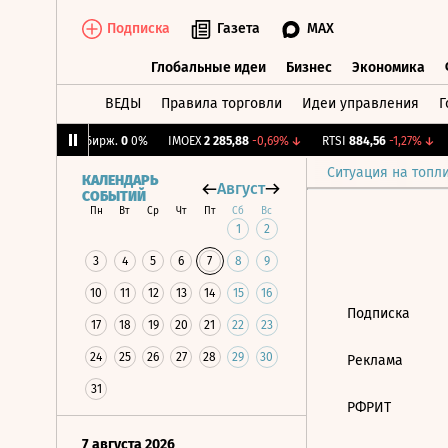
Подписка
Газета
MAX
Глобальные идеи
Бизнес
Экономика
ВЕДЫ
Правила торговли
Идеи управления
Г
Глобальные идеи
Бизнес
Экономик
53%
↓
CNY Бирж.
0
0%
IMOEX
2 285,88
-0,69%
↓
RTSI
884,56
-1,27%
↓
Ситуация на топл
КАЛЕНДАРЬ
Август
СОБЫТИЙ
Пн
Вт
Ср
Чт
Пт
Сб
Вс
1
2
3
4
5
6
7
8
9
10
11
12
13
14
15
16
Подписка
17
18
19
20
21
22
23
24
25
26
27
28
29
30
Реклама
31
РФРИТ
7 августа 2026