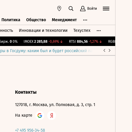
Войти
Политика
Общество
Менеджмент
нность
Инновации и технологии
Техуспех
ть
Политика
Общество
Менеджмент
ирж.
0
0%
IMOEX
2 285,88
-0,69%
↓
RTSI
884,56
-1,27%
↓
RGBI
115,4
+0,14
ры в Госдуму: каким был и будет российский парламент
Война н
Контакты
127018, г. Москва, ул. Полковая, д. 3, стр. 1
На карте
+7 495 956-34-58