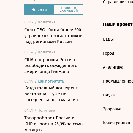
Справочник ко
Новости
Новости
компаний
05:42
/ Политика
Наши проек
Силы ПВО сбили более 200
украинских беспилотников
ВЕДЫ
над регионами России
05:34
/ Политика
Город
США попросили Россию
освободить осужденного
Аналитика
американца Гилмана
Промышленнос
05:14
/
Как потратить
Когда главный конкурент
ресторана — уже не
Наука
соседнее кафе, а магазин
Здоровье
04:51
/ Политика
Товарооборот России и
Конференции
КНР вырос на 26,3% за семь
месяцев