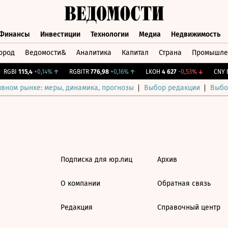
Финансы
Инвестиции
Технологии
Медиа
Недвижимость
ород
Ведомости&
Аналитика
Капитал
Страна
Промышле
а
Финансы
Инвестиции
Технологии
Медиа
Недвижимос
RGBI
115,4
+0,14%
↑
RGBITR
776,98
+0,16%
↑
LKOH
4 627
-0,53%
↓
CNY Б
ивном рынке: меры, динамика, прогнозы
Выбор редакции
Выбо
Подписка для юр.лиц
Архив
О компании
Обратная связь
Редакция
Справочный центр