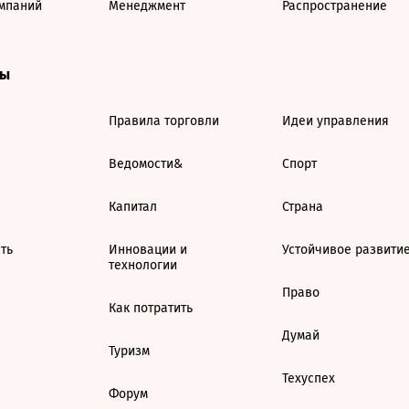
мпаний
Менеджмент
Распространение
ты
Правила торговли
Идеи управления
Ведомости&
Спорт
Капитал
Страна
ть
Инновации и
Устойчивое развити
технологии
Право
Как потратить
Думай
Туризм
Техуспех
Форум