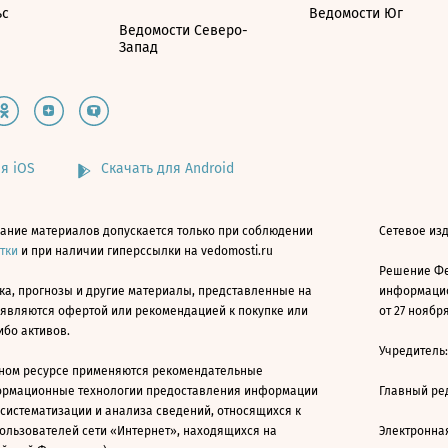
ьс
Ведомости Юг
Ведомости Северо-
Запад
я iOS
Скачать для Android
ание материалов допускается только при соблюдении
Сетевое изд
атки
и при наличии гиперссылки на vedomosti.ru
Решение Фе
ка, прогнозы и другие материалы, представленные на
информацио
 являются офертой или рекомендацией к покупке или
от 27 ноября
ибо активов.
Учредитель
ном ресурсе применяются рекомендательные
ормационные технологии предоставления информации
Главный ре
 систематизации и анализа сведений, относящихся к
ользователей сети «Интернет», находящихся на
Электронна