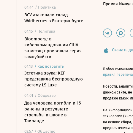
Премия Импул
04:44
/ Политика
ВСУ атаковали склад
Wildberries в Екатеринбурге
04:15
/ Политика
Bloomberg: в
киберкомандовании США
Скачать дл
за месяц произошла серия
самоубийств
04:13
/
Как потратить
Любое использов
Эстетика звука: KEF
правил перепеч
представила беспроводную
систему LS Luxe
Новости, аналити
данном сайте, не
04:01
/ Общество
продаже каких-л
Два человека погибли и 15
ранены в результате
На информацион
стрельбы в школе в
технологии (инф
Таиланде
на основе сбора,
предпочтениям п
03:57
/ Общество