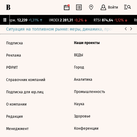
Войти
NY Бирж.
12,239
+1,31%
↑
IMOEX
2 281,31
-0,2%
↓
RTSI
874,64
-1,12%
↓
RG
Ситуация на топливном рынке: меры, динамика, прогнозы
Выб
Наши проекты
Подписка
ВЕДЫ
Реклама
Город
РФРИТ
Аналитика
Справочник компаний
Промышленность
Подписка для юр.лиц
Наука
О компании
Здоровье
Редакция
Конференции
Менеджмент