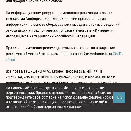
или продаже каких-либо активов.
На информационном ресурсе применяются рекомендательные
технологии (информационные технологии предоставления
информации на основе сбора, систематизации и анализа сведений,
относящихся к предпочтениям пользователей сети «Интернет»,
находящихся на территории Российской Федерации).
Правила применения рекомендательных технологий в виджетах
рекламно-обменной сети, размещенных на сайте vedomosti.ru:
СМИ2
,
24smi
Все права защищены © АО Бизнес Ньюс Медиа, ИНН/КПП
7712108141/771501001, ОГРН 1027739124775, 127018, г. Москва, вн.тер.г.
муниципальный округ Марьина Роща, ул. Полковая, д. 3, стр. 1 1999—
На нашем сайте используются cookie-файлы и технологии
2026
персонализации. Продолжая пользоваться данным сайтом, вы
ОК
подтверждаете свое
согласие
на использование файлов cookie
и технологий персонализации в соответствии с
Политикой в
отношении обработки персональных данных.