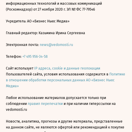
информационных технологий и массовых коммуникаций
(Роскомнадзор) от 27 ноября 2020 г. ЭЛ № ФС 77-79546
Учредитель: АО «Бизнес Ньюс Медиа»
Главный редактор: Казьмина Ирина Сергеевна
Электронная почта:
news@vedomosti.ru
Телефон:
+7 495 956-34-58
Сайт использует
IP адреса, cookie и данные геолокации
Пользователей сайта, условия использования содержатся в
Политике
в отношении обработки персональных данных АО «Бизнес Ньюс
Медиа»
Любое использование материалов допускается только при
соблюдении
правил перепечатки
и при наличии гиперссылки на
vedomosti.ru
Новости, аналитика, прогнозы и другие материалы, представленные
на данном сайте, не являются офертой или рекомендацией к покупке