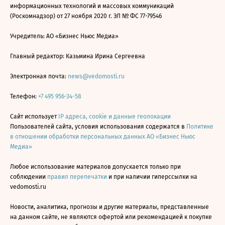
информационных технологий и массовых коммуникаций
(Роскомнадзор) от 27 ноября 2020 г. ЭЛ № ФС 77-79546
Учредитель: АО «Бизнес Ньюс Медиа»
Главный редактор: Казьмина Ирина Сергеевна
Электронная почта:
news@vedomosti.ru
Телефон:
+7 495 956-34-58
Сайт использует
IP адреса, cookie и данные геолокации
Пользователей сайта, условия использования содержатся в
Политике
в отношении обработки персональных данных АО «Бизнес Ньюс
Медиа»
Любое использование материалов допускается только при
соблюдении
правил перепечатки
и при наличии гиперссылки на
vedomosti.ru
Новости, аналитика, прогнозы и другие материалы, представленные
на данном сайте, не являются офертой или рекомендацией к покупке