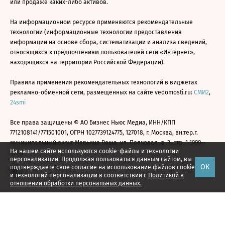
или продаже каких-либо активов.
На информационном ресурсе применяются рекомендательные
технологии (информационные технологии предоставления
информации на основе сбора, систематизации и анализа сведений,
относящихся к предпочтениям пользователей сети «Интернет»,
находящихся на территории Российской Федерации).
Правила применения рекомендательных технологий в виджетах
рекламно-обменной сети, размещенных на сайте vedomosti.ru:
СМИ2
,
24smi
Все права защищены © АО Бизнес Ньюс Медиа, ИНН/КПП
7712108141/771501001, ОГРН 1027739124775, 127018, г. Москва, вн.тер.г.
муниципальный округ Марьина Роща, ул. Полковая, д. 3, стр. 1 1999—
На нашем сайте используются cookie-файлы и технологии
2026
персонализации. Продолжая пользоваться данным сайтом, вы
ОК
подтверждаете свое
согласие
на использование файлов cookie
и технологий персонализации в соответствии с
Политикой в
отношении обработки персональных данных.