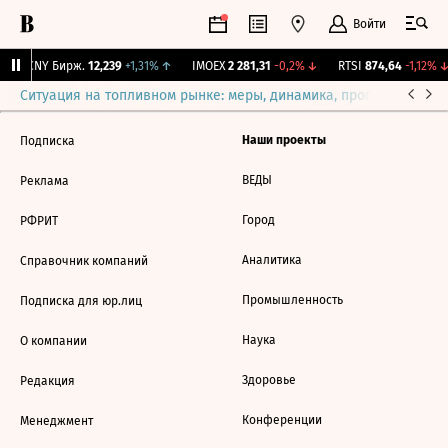
Войти
↑
CNY Бирж.
12,239
+1,31%
↑
IMOEX
2 281,31
-0,2%
↓
RTSI
874,64
-1,12%
↓
Ситуация на топливном рынке: меры, динамика, прогнозы
Выб
Наши проекты
Подписка
ВЕДЫ
Реклама
Город
РФРИТ
Аналитика
Справочник компаний
Промышленность
Подписка для юр.лиц
Наука
О компании
Здоровье
Редакция
Конференции
Менеджмент