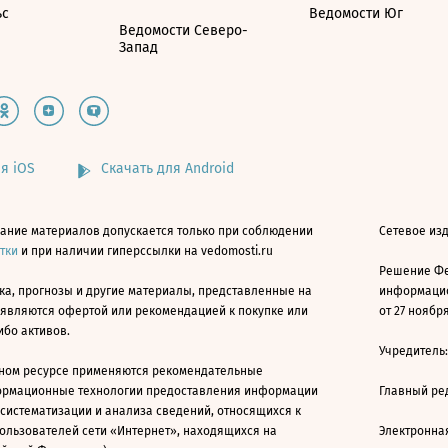
ьс
Ведомости Юг
Ведомости Северо-
Запад
я iOS
Скачать для Android
ание материалов допускается только при соблюдении
Сетевое изд
атки
и при наличии гиперссылки на vedomosti.ru
Решение Фе
ка, прогнозы и другие материалы, представленные на
информацио
 являются офертой или рекомендацией к покупке или
от 27 ноября
ибо активов.
Учредитель
ном ресурсе применяются рекомендательные
ормационные технологии предоставления информации
Главный ре
 систематизации и анализа сведений, относящихся к
ользователей сети «Интернет», находящихся на
Электронна