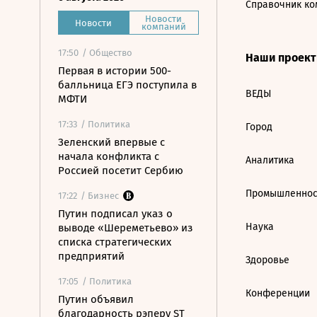
Справочник ко
Новости
Новости
компаний
17:50
/ Общество
Наши проек
Первая в истории 500-
балльница ЕГЭ поступила в
ВЕДЫ
МФТИ
17:33
/ Политика
Город
Зеленский впервые с
начала конфликта с
Аналитика
Россией посетит Сербию
Промышленнос
17:22
/ Бизнес
Путин подписал указ о
Наука
выводе «Шереметьево» из
списка стратегических
предприятий
Здоровье
17:05
/ Политика
Конференции
Путин объявил
благодарность рэперу ST