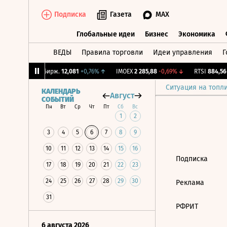
Подписка
Газета
MAX
Глобальные идеи
Бизнес
Экономика
ВЕДЫ
Правила торговли
Идеи управления
Г
Глобальные идеи
Бизнес
Экономик
36%
↓
CNY Бирж.
12,081
+0,76%
↑
IMOEX
2 285,88
-0,69%
↓
RTSI
884,56
-
Ситуация на топл
КАЛЕНДАРЬ
Август
СОБЫТИЙ
Пн
Вт
Ср
Чт
Пт
Сб
Вс
1
2
3
4
5
6
7
8
9
10
11
12
13
14
15
16
Подписка
17
18
19
20
21
22
23
24
25
26
27
28
29
30
Реклама
31
РФРИТ
6 августа 2026