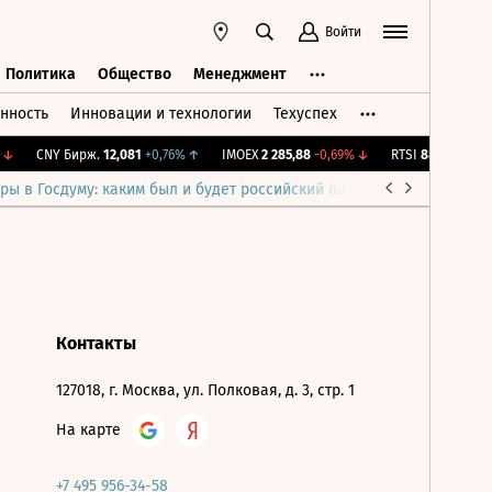
Войти
Политика
Общество
Менеджмент
нность
Инновации и технологии
Техуспех
ть
Политика
Общество
Менеджмент
↓
CNY Бирж.
12,081
+0,76%
↑
IMOEX
2 285,88
-0,69%
↓
RTSI
884,56
-1,27%
ры в Госдуму: каким был и будет российский парламент
Война н
Контакты
127018, г. Москва, ул. Полковая, д. 3, стр. 1
На карте
+7 495 956-34-58