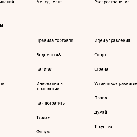
мпаний
Менеджмент
Распространение
ты
Правила торговли
Идеи управления
Ведомости&
Спорт
Капитал
Страна
ть
Инновации и
Устойчивое развити
технологии
Право
Как потратить
Думай
Туризм
Техуспех
Форум