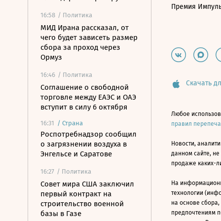
Премия Импул
16:58
/ Политика
МИД Ирана рассказал, от
чего будет зависеть размер
сбора за проход через
Ормуз
16:46
/ Политика
Скачать дл
Соглашение о свободной
торговле между ЕАЭС и ОАЭ
вступит в силу 6 октября
Любое использов
16:31
/
Страна
правил перепеч
Роспотребнадзор сообщил
о загрязнении воздуха в
Новости, аналити
Энгельсе и Саратове
данном сайте, не
продаже каких-л
16:27
/ Политика
Совет мира США заключил
На информацион
первый контракт на
технологии (инф
строительство военной
на основе сбора,
базы в Газе
предпочтениям п