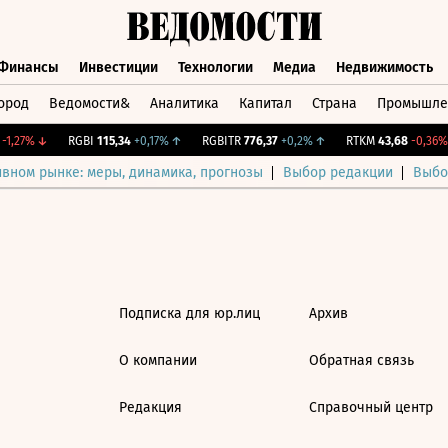
Финансы
Инвестиции
Технологии
Медиа
Недвижимость
ород
Ведомости&
Аналитика
Капитал
Страна
Промышле
а
Финансы
Инвестиции
Технологии
Медиа
Недвижимос
1,27%
↓
RGBI
115,34
+0,17%
↑
RGBITR
776,37
+0,2%
↑
RTKM
43,68
-0,36%
ивном рынке: меры, динамика, прогнозы
Выбор редакции
Выбо
Подписка для юр.лиц
Архив
О компании
Обратная связь
Редакция
Справочный центр