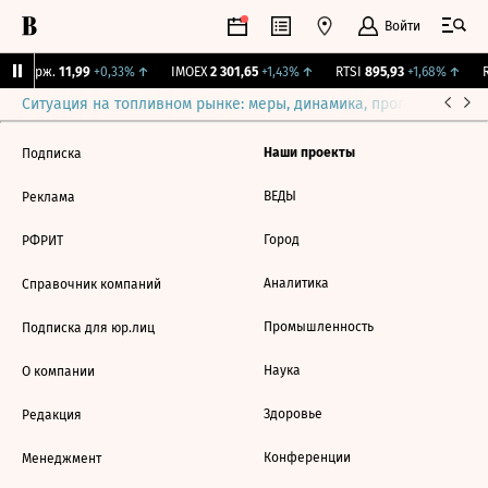
Войти
NY Бирж.
11,99
+0,33%
↑
IMOEX
2 301,65
+1,43%
↑
RTSI
895,93
+1,68%
↑
R
Ситуация на топливном рынке: меры, динамика, прогнозы
Выб
Наши проекты
Подписка
ВЕДЫ
Реклама
Город
РФРИТ
Аналитика
Справочник компаний
Промышленность
Подписка для юр.лиц
Наука
О компании
Здоровье
Редакция
Конференции
Менеджмент