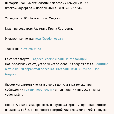
информационных технологий и массовых коммуникаций
(Роскомнадзор) от 27 ноября 2020 г. ЭЛ № ФС 77-79546
Учредитель: АО «Бизнес Ньюс Медиа»
Главный редактор: Казьмина Ирина Сергеевна
Электронная почта:
news@vedomosti.ru
Телефон:
+7 495 956-34-58
Сайт использует
IP адреса, cookie и данные геолокации
Пользователей сайта, условия использования содержатся в
Политике
в отношении обработки персональных данных АО «Бизнес Ньюс
Медиа»
Любое использование материалов допускается только при
соблюдении
правил перепечатки
и при наличии гиперссылки на
vedomosti.ru
Новости, аналитика, прогнозы и другие материалы, представленные
на данном сайте, не являются офертой или рекомендацией к покупке