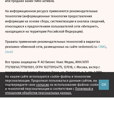
или продаже каких-либо активов.
На информационном ресурсе применяются рекомендательные
технологии (информационные технологии предоставления
информации на основе сбора, систематизации и анализа сведений,
относящихся к предпочтениям пользователей сети «Интернет»,
находящихся на территории Российской Федерации).
Правила применения рекомендательных технологий в виджетах
рекламно-обменной сети, размещенных на сайте vedomosti.ru:
СМИ2
,
24smi
Все права защищены © АО Бизнес Ньюс Медиа, ИНН/КПП
7712108141/771501001, ОГРН 1027739124775, 127018, г. Москва, вн.тер.г.
муниципальный округ Марьина Роща, ул. Полковая, д. 3, стр. 1 1999—
На нашем сайте используются cookie-файлы и технологии
2026
персонализации. Продолжая пользоваться данным сайтом, вы
ОК
подтверждаете свое
согласие
на использование файлов cookie
и технологий персонализации в соответствии с
Политикой в
отношении обработки персональных данных.