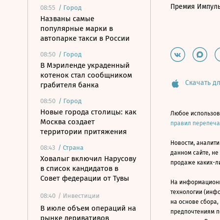
Премия Импул
08:55
/
Город
Названы самые
популярные марки в
автопарке такси в России
08:50
/
Город
В Мэриленде украденный
котенок стал сообщником
Скачать дл
грабителя банка
08:50
/
Город
Новые города столицы: как
Любое использов
Москва создает
правил перепеч
территории притяжения
Новости, аналити
08:43
/
Страна
данном сайте, не
Ховалыг включил Нарусову
продаже каких-л
в список кандидатов в
Совет федерации от Тувы
На информацион
технологии (инф
08:40
/ Инвестиции
на основе сбора,
В июле объем операций на
предпочтениям п
рынке деривативов