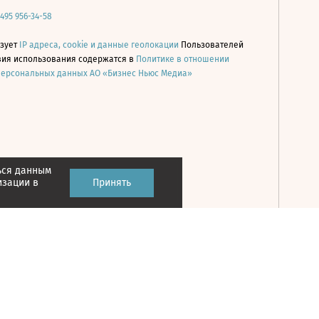
 495 956-34-58
ьзует
IP адреса, cookie и данные геолокации
Пользователей
овия использования содержатся в
Политике в отношении
персональных данных АО «Бизнес Ньюс Медиа»
ься данным
Принять
изации в