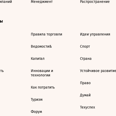
мпаний
Менеджмент
Распространение
ты
Правила торговли
Идеи управления
Ведомости&
Спорт
Капитал
Страна
ть
Инновации и
Устойчивое развити
технологии
Право
Как потратить
Думай
Туризм
Техуспех
Форум