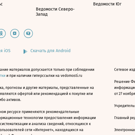
ьс
Ведомости Юг
Ведомости Северо-
Запад
я iOS
Скачать для Android
ание материалов допускается только при соблюдении
Сетевое изд
атки
и при наличии гиперссылки на vedomosti.ru
Решение Фе
ка, прогнозы и другие материалы, представленные на
информацио
 являются офертой или рекомендацией к покупке или
от 27 ноября
ибо активов.
Учредитель
ном ресурсе применяются рекомендательные
ормационные технологии предоставления информации
Главный ре
 систематизации и анализа сведений, относящихся к
ользователей сети «Интернет», находящихся на
Электронна