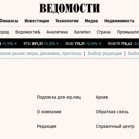
Финансы
Инвестиции
Технологии
Медиа
Недвижимость
ород
Ведомости&
Аналитика
Капитал
Страна
Промышле
а
Финансы
Инвестиции
Технологии
Медиа
Недвижимос
+0,76%
↑
RTSI
891,31
+0,76%
↑
RGBI
115,31
+0,06%
↑
RGBITR
776,42
+0,0
ивном рынке: меры, динамика, прогнозы
Выбор редакции
Выбо
Подписка для юр.лиц
Архив
О компании
Обратная связь
Редакция
Справочный центр