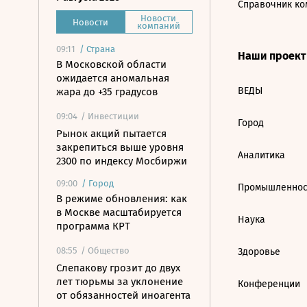
Справочник ко
Новости
Новости
компаний
09:11
/
Страна
Наши проек
В Московской области
ожидается аномальная
ВЕДЫ
жара до +35 градусов
09:04
/ Инвестиции
Город
Рынок акций пытается
закрепиться выше уровня
Аналитика
2300 по индексу Мосбиржи
09:00
/
Город
Промышленнос
В режиме обновления: как
в Москве масштабируется
Наука
программа КРТ
08:55
/ Общество
Здоровье
Слепакову грозит до двух
лет тюрьмы за уклонение
Конференции
от обязанностей иноагента