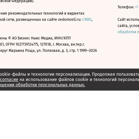
ийской Федерации).
Телефон:
+7
ния рекомендательных технологий в виджетах
й сети, размещенных на сайте vedomosti.ru:
СМИ2
,
Сайт испол
сайта, усл
обработки 
ены © АО Бизнес Ньюс Медиа, ИНН/КПП
01, ОГРН 1027739124775, 127018, г. Москва, вн.тер.г.
уг Марьина Роща, ул. Полковая, д. 3, стр. 1 1999—2026
ookie-файлы и технологии персонализации. Продолжая пользоват
согласие
на использование файлов cookie и технологий персонал
ошении обработки персональных данных.