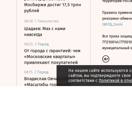
территории Росс
Мосбиржи достиг 17,5 трлн
рублей
Правила примене
рекламно-обменно
08:30
/ Технологии
INFOX
,
24smi
Шадаев: Max с нами
навсегда
Все права защищ
7712108141/7715010
08:25
/
Город
муниципальный окр
От города с гарантией: чем
«Московские кварталы»
привлекают покупателей
На нашем сайте используются c
08:15
/
Город
сайтом, вы подтверждаете свое
Владислав Овчинский:
соответствии с
Политикой в отн
«Масштабы городских
программ грандиозны»
08:12
/ Инвестиции
Нетто-приток от
инвесторов в июле
составил 33,7 млрд рублей
08:10
/ Инвестиции