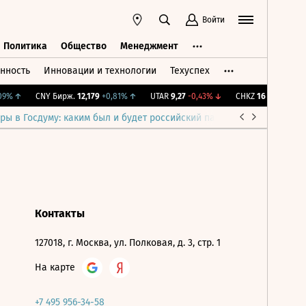
Войти
Политика
Общество
Менеджмент
нность
Инновации и технологии
Техуспех
ть
Политика
Общество
Менеджмент
9%
↑
CNY Бирж.
12,179
+0,81%
↑
UTAR
9,27
-0,43%
↓
CHKZ
16 050
-0,93%
ры в Госдуму: каким был и будет российский парламент
Война н
Контакты
127018, г. Москва, ул. Полковая, д. 3, стр. 1
На карте
+7 495 956-34-58