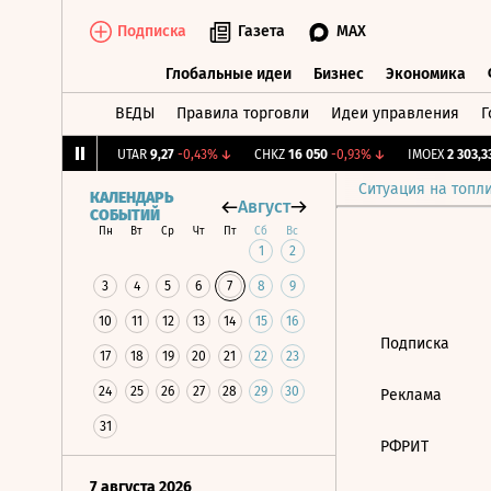
Подписка
Газета
MAX
Глобальные идеи
Бизнес
Экономика
ВЕДЫ
Правила торговли
Идеи управления
Г
Глобальные идеи
Бизнес
Экономик
2,179
+0,81%
↑
UTAR
9,27
-0,43%
↓
CHKZ
16 050
-0,93%
↓
IMOEX
2 303,33
Ситуация на топл
КАЛЕНДАРЬ
Август
СОБЫТИЙ
Пн
Вт
Ср
Чт
Пт
Сб
Вс
1
2
3
4
5
6
7
8
9
10
11
12
13
14
15
16
Подписка
17
18
19
20
21
22
23
24
25
26
27
28
29
30
Реклама
31
РФРИТ
7 августа 2026