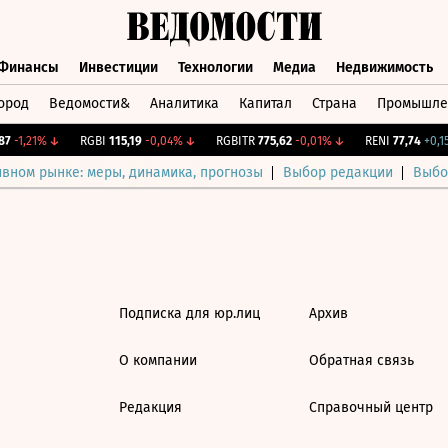
Финансы
Инвестиции
Технологии
Медиа
Недвижимость
ород
Ведомости&
Аналитика
Капитал
Страна
Промышле
а
Финансы
Инвестиции
Технологии
Медиа
Недвижимос
7
-1,21%
↓
RGBI
115,19
-0,04%
↓
RGBITR
775,62
-0,01%
↓
RENI
77,74
+0,15
ивном рынке: меры, динамика, прогнозы
Выбор редакции
Выбо
Подписка для юр.лиц
Архив
О компании
Обратная связь
Редакция
Справочный центр