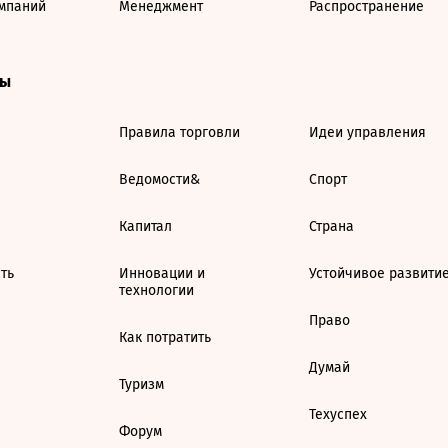
мпаний
Менеджмент
Распространение
ты
Правила торговли
Идеи управления
Ведомости&
Спорт
Капитал
Страна
ть
Инновации и
Устойчивое развити
технологии
Право
Как потратить
Думай
Туризм
Техуспех
Форум