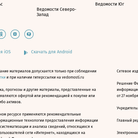
ьс
Ведомости Юг
Ведомости Северо-
Запад
я iOS
Скачать для Android
ание материалов допускается только при соблюдении
Сетевое изд
атки
и при наличии гиперссылки на vedomosti.ru
Решение Фе
ка, прогнозы и другие материалы, представленные на
информацио
 являются офертой или рекомендацией к покупке или
от 27 ноября
ибо активов.
Учредитель
ном ресурсе применяются рекомендательные
ормационные технологии предоставления информации
Главный ре
 систематизации и анализа сведений, относящихся к
ользователей сети «Интернет», находящихся на
Электронна