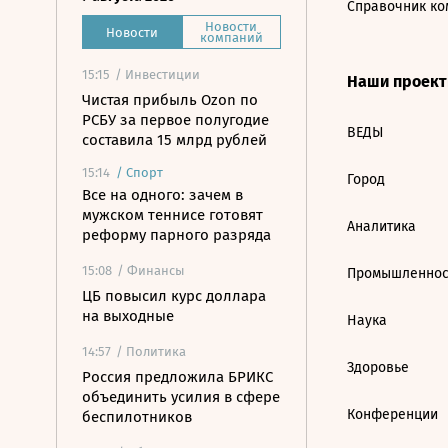
Справочник ко
Новости
Новости
компаний
15:15
/ Инвестиции
Наши проек
Чистая прибыль Ozon по
РСБУ за первое полугодие
ВЕДЫ
составила 15 млрд рублей
15:14
/
Спорт
Город
Все на одного: зачем в
мужском теннисе готовят
Аналитика
реформу парного разряда
15:08
/ Финансы
Промышленнос
ЦБ повысил курс доллара
на выходные
Наука
14:57
/ Политика
Здоровье
Россия предложила БРИКС
объединить усилия в сфере
Конференции
беспилотников