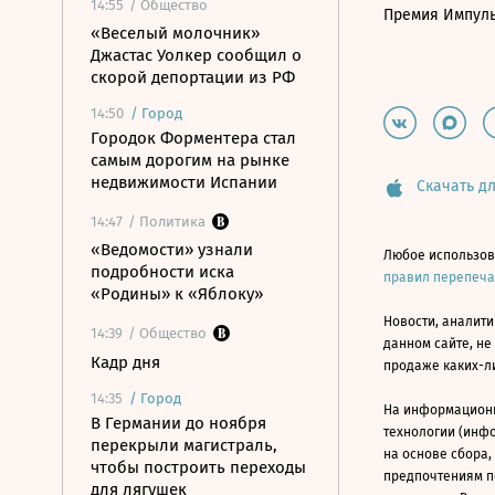
14:55
/ Общество
Премия Импул
«Веселый молочник»
Джастас Уолкер сообщил о
скорой депортации из РФ
14:50
/
Город
Городок Форментера стал
самым дорогим на рынке
недвижимости Испании
Скачать дл
14:47
/ Политика
«Ведомости» узнали
Любое использов
подробности иска
правил перепеч
«Родины» к «Яблоку»
Новости, аналити
14:39
/ Общество
данном сайте, не
Кадр дня
продаже каких-л
14:35
/
Город
На информацион
В Германии до ноября
технологии (инф
перекрыли магистраль,
на основе сбора,
чтобы построить переходы
предпочтениям п
для лягушек