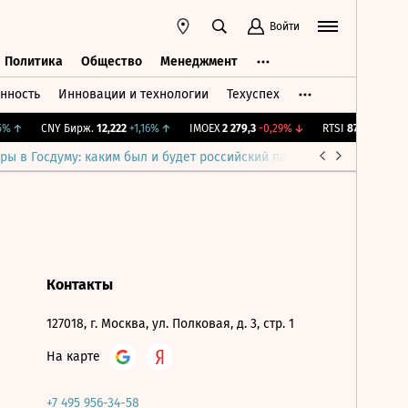
Войти
Политика
Общество
Менеджмент
нность
Инновации и технологии
Техуспех
ть
Политика
Общество
Менеджмент
%
↑
CNY Бирж.
12,222
+1,16%
↑
IMOEX
2 279,3
-0,29%
↓
RTSI
873,87
-1,21%
ры в Госдуму: каким был и будет российский парламент
Война н
Контакты
127018, г. Москва, ул. Полковая, д. 3, стр. 1
На карте
+7 495 956-34-58