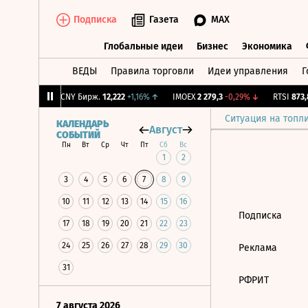
Подписка
Газета
MAX
Глобальные идеи
Бизнес
Экономика
ВЕДЫ
Правила торговли
Идеи управления
Г
Глобальные идеи
Бизнес
Экономик
74
+0,15%
↑
CNY Бирж.
12,222
+1,16%
↑
IMOEX
2 279,3
-0,29%
↓
RTSI
873,8
Ситуация на топл
КАЛЕНДАРЬ
Август
СОБЫТИЙ
Пн
Вт
Ср
Чт
Пт
Сб
Вс
1
2
3
4
5
6
7
8
9
10
11
12
13
14
15
16
Подписка
17
18
19
20
21
22
23
24
25
26
27
28
29
30
Реклама
31
РФРИТ
7 августа 2026