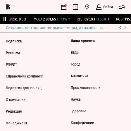
Войти
CNY Бирж.
0
0%
IMOEX
2 301,65
+1,43%
↑
RTSI
895,93
+1,68%
↑
RGBI
115,
Ситуация на топливном рынке: меры, динамика, прогнозы
Выб
Наши проекты
Подписка
ВЕДЫ
Реклама
Город
РФРИТ
Аналитика
Справочник компаний
Промышленность
Подписка для юр.лиц
Наука
О компании
Здоровье
Редакция
Конференции
Менеджмент