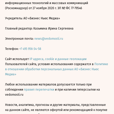
информационных технологий и массовых коммуникаций
(Роскомнадзор) от 27 ноября 2020 г. ЭЛ № ФС 77-79546
Учредитель: АО «Бизнес Ньюс Медиа»
Главный редактор: Казьмина Ирина Сергеевна
Электронная почта:
news@vedomosti.ru
Телефон:
+7 495 956-34-58
Сайт использует
IP адреса, cookie и данные геолокации
Пользователей сайта, условия использования содержатся в
Политике
в отношении обработки персональных данных АО «Бизнес Ньюс
Медиа»
Любое использование материалов допускается только при
соблюдении
правил перепечатки
и при наличии гиперссылки на
vedomosti.ru
Новости, аналитика, прогнозы и другие материалы, представленные
на данном сайте, не являются офертой или рекомендацией к покупке