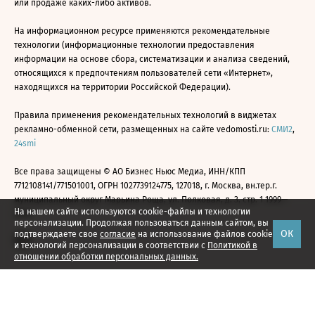
или продаже каких-либо активов.
На информационном ресурсе применяются рекомендательные
технологии (информационные технологии предоставления
информации на основе сбора, систематизации и анализа сведений,
относящихся к предпочтениям пользователей сети «Интернет»,
находящихся на территории Российской Федерации).
Правила применения рекомендательных технологий в виджетах
рекламно-обменной сети, размещенных на сайте vedomosti.ru:
СМИ2
,
24smi
Все права защищены © АО Бизнес Ньюс Медиа, ИНН/КПП
7712108141/771501001, ОГРН 1027739124775, 127018, г. Москва, вн.тер.г.
муниципальный округ Марьина Роща, ул. Полковая, д. 3, стр. 1 1999—
На нашем сайте используются cookie-файлы и технологии
2026
персонализации. Продолжая пользоваться данным сайтом, вы
ОК
подтверждаете свое
согласие
на использование файлов cookie
и технологий персонализации в соответствии с
Политикой в
отношении обработки персональных данных.