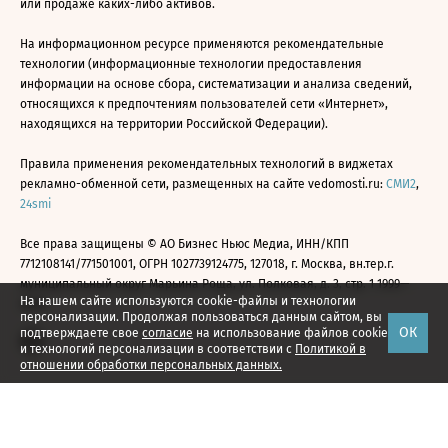
или продаже каких-либо активов.
На информационном ресурсе применяются рекомендательные
технологии (информационные технологии предоставления
информации на основе сбора, систематизации и анализа сведений,
относящихся к предпочтениям пользователей сети «Интернет»,
находящихся на территории Российской Федерации).
Правила применения рекомендательных технологий в виджетах
рекламно-обменной сети, размещенных на сайте vedomosti.ru:
СМИ2
,
24smi
Все права защищены © АО Бизнес Ньюс Медиа, ИНН/КПП
7712108141/771501001, ОГРН 1027739124775, 127018, г. Москва, вн.тер.г.
муниципальный округ Марьина Роща, ул. Полковая, д. 3, стр. 1 1999—
На нашем сайте используются cookie-файлы и технологии
2026
персонализации. Продолжая пользоваться данным сайтом, вы
ОК
подтверждаете свое
согласие
на использование файлов cookie
и технологий персонализации в соответствии с
Политикой в
отношении обработки персональных данных.