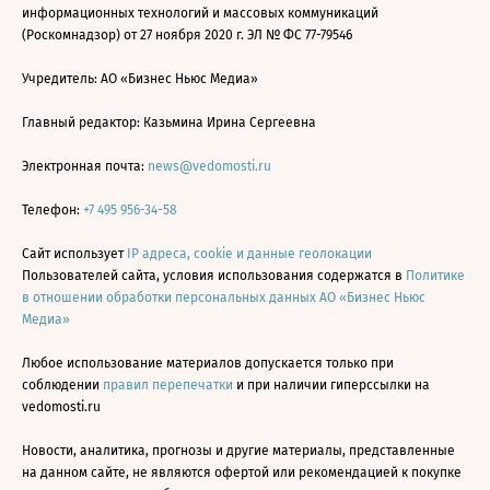
информационных технологий и массовых коммуникаций
(Роскомнадзор) от 27 ноября 2020 г. ЭЛ № ФС 77-79546
Учредитель: АО «Бизнес Ньюс Медиа»
Главный редактор: Казьмина Ирина Сергеевна
Электронная почта:
news@vedomosti.ru
Телефон:
+7 495 956-34-58
Сайт использует
IP адреса, cookie и данные геолокации
Пользователей сайта, условия использования содержатся в
Политике
в отношении обработки персональных данных АО «Бизнес Ньюс
Медиа»
Любое использование материалов допускается только при
соблюдении
правил перепечатки
и при наличии гиперссылки на
vedomosti.ru
Новости, аналитика, прогнозы и другие материалы, представленные
на данном сайте, не являются офертой или рекомендацией к покупке