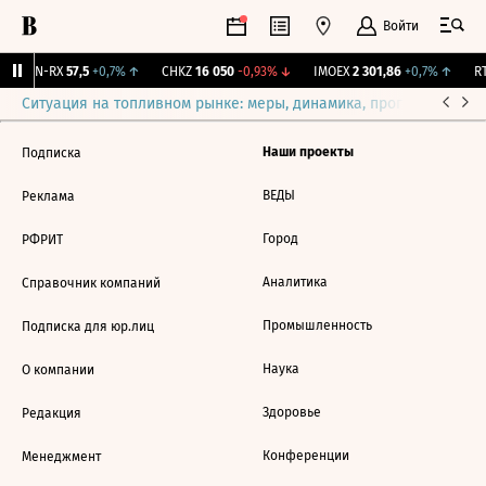
Войти
VEON-RX
57,5
+0,7%
↑
CHKZ
16 050
-0,93%
↓
IMOEX
2 301,86
+0,7%
↑
RT
Ситуация на топливном рынке: меры, динамика, прогнозы
Выб
Наши проекты
Подписка
ВЕДЫ
Реклама
Город
РФРИТ
Аналитика
Справочник компаний
Промышленность
Подписка для юр.лиц
Наука
О компании
Здоровье
Редакция
Конференции
Менеджмент