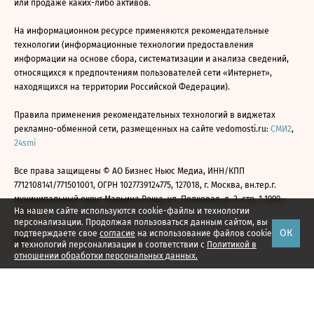
или продаже каких-либо активов.
На информационном ресурсе применяются рекомендательные
технологии (информационные технологии предоставления
информации на основе сбора, систематизации и анализа сведений,
относящихся к предпочтениям пользователей сети «Интернет»,
находящихся на территории Российской Федерации).
Правила применения рекомендательных технологий в виджетах
рекламно-обменной сети, размещенных на сайте vedomosti.ru:
СМИ2
,
24smi
Все права защищены © АО Бизнес Ньюс Медиа, ИНН/КПП
7712108141/771501001, ОГРН 1027739124775, 127018, г. Москва, вн.тер.г.
муниципальный округ Марьина Роща, ул. Полковая, д. 3, стр. 1 1999—
На нашем сайте используются cookie-файлы и технологии
2026
персонализации. Продолжая пользоваться данным сайтом, вы
ОК
подтверждаете свое
согласие
на использование файлов cookie
и технологий персонализации в соответствии с
Политикой в
отношении обработки персональных данных.