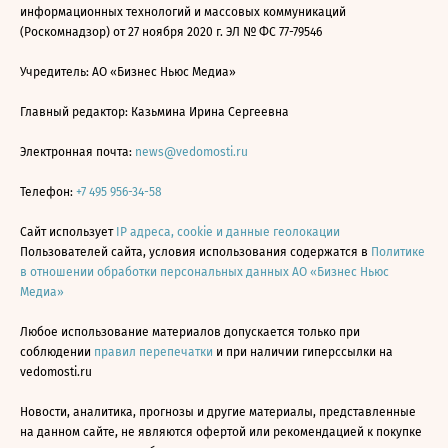
информационных технологий и массовых коммуникаций
(Роскомнадзор) от 27 ноября 2020 г. ЭЛ № ФС 77-79546
Учредитель: АО «Бизнес Ньюс Медиа»
Главный редактор: Казьмина Ирина Сергеевна
Электронная почта:
news@vedomosti.ru
Телефон:
+7 495 956-34-58
Сайт использует
IP адреса, cookie и данные геолокации
Пользователей сайта, условия использования содержатся в
Политике
в отношении обработки персональных данных АО «Бизнес Ньюс
Медиа»
Любое использование материалов допускается только при
соблюдении
правил перепечатки
и при наличии гиперссылки на
vedomosti.ru
Новости, аналитика, прогнозы и другие материалы, представленные
на данном сайте, не являются офертой или рекомендацией к покупке