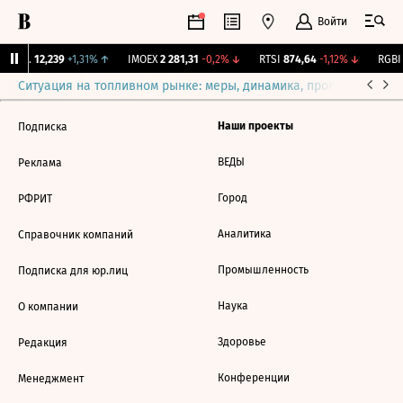
Войти
Бирж.
12,239
+1,31%
↑
IMOEX
2 281,31
-0,2%
↓
RTSI
874,64
-1,12%
↓
RGBI
Ситуация на топливном рынке: меры, динамика, прогнозы
Выб
Наши проекты
Подписка
ВЕДЫ
Реклама
Город
РФРИТ
Аналитика
Справочник компаний
Промышленность
Подписка для юр.лиц
Наука
О компании
Здоровье
Редакция
Конференции
Менеджмент