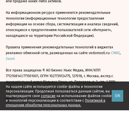
или продаже каких-либо активов.
На информационном ресурсе применяются рекомендательные
технологии (информационные технологии предоставления
информации на основе сбора, систематизации и анализа сведений,
относящихся к предпочтениям пользователей сети «Интернет»,
находящихся на территории Российской Федерации).
Правила применения рекомендательных технологий в виджетах
рекламно-обменной сети, размещенных на сайте vedomosti.ru:
СМИ2
,
24smi
Все права защищены © АО Бизнес Ньюс Медиа, ИНН/КПП
7712108141/771501001, ОГРН 1027739124775, 127018, г. Москва, вн.тер.г.
муниципальный округ Марьина Роща, ул. Полковая, д. 3, стр. 1 1999—
На нашем сайте используются cookie-файлы и технологии
2026
персонализации. Продолжая пользоваться данным сайтом, вы
ОК
подтверждаете свое
согласие
на использование файлов cookie
и технологий персонализации в соответствии с
Политикой в
отношении обработки персональных данных.