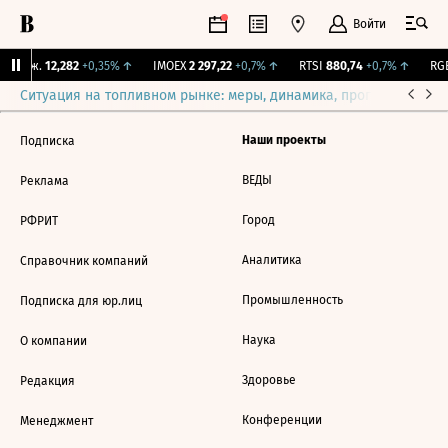
Войти
 Бирж.
12,282
+0,35%
↑
IMOEX
2 297,22
+0,7%
↑
RTSI
880,74
+0,7%
↑
RGB
Ситуация на топливном рынке: меры, динамика, прогнозы
Выб
Наши проекты
Подписка
ВЕДЫ
Реклама
Город
РФРИТ
Аналитика
Справочник компаний
Промышленность
Подписка для юр.лиц
Наука
О компании
Здоровье
Редакция
Конференции
Менеджмент