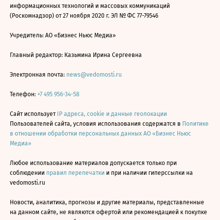
информационных технологий и массовых коммуникаций
(Роскомнадзор) от 27 ноября 2020 г. ЭЛ № ФС 77-79546
Учредитель: АО «Бизнес Ньюс Медиа»
Главный редактор: Казьмина Ирина Сергеевна
Электронная почта:
news@vedomosti.ru
Телефон:
+7 495 956-34-58
Сайт использует
IP адреса, cookie и данные геолокации
Пользователей сайта, условия использования содержатся в
Политике
в отношении обработки персональных данных АО «Бизнес Ньюс
Медиа»
Любое использование материалов допускается только при
соблюдении
правил перепечатки
и при наличии гиперссылки на
vedomosti.ru
Новости, аналитика, прогнозы и другие материалы, представленные
на данном сайте, не являются офертой или рекомендацией к покупке