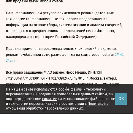
или продаже каких-либо активов.
На информационном ресурсе применяются рекомендательные
технологии (информационные технологии предоставления
информации на основе сбора, систематизации и анализа сведений,
относящихся к предпочтениям пользователей сети «Интернет»,
находящихся на территории Российской Федерации).
Правила применения рекомендательных технологий в виджетах
рекламно-обменной сети, размещенных на сайте vedomosti.ru:
СМИ2
,
24smi
Все права защищены © АО Бизнес Ньюс Медиа, ИНН/КПП
7712108141/771501001, ОГРН 1027739124775, 127018, г. Москва, вн.тер.г.
муниципальный округ Марьина Роща, ул. Полковая, д. 3, стр. 1 1999—
На нашем сайте используются cookie-файлы и технологии
2026
персонализации. Продолжая пользоваться данным сайтом, вы
ОК
подтверждаете свое
согласие
на использование файлов cookie
и технологий персонализации в соответствии с
Политикой в
отношении обработки персональных данных.