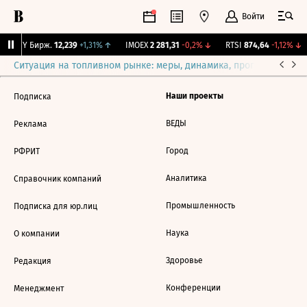
Войти
CNY Бирж.
12,239
+1,31%
↑
IMOEX
2 281,31
-0,2%
↓
RTSI
874,64
-1,12%
↓
Ситуация на топливном рынке: меры, динамика, прогнозы
Выб
Наши проекты
Подписка
ВЕДЫ
Реклама
Город
РФРИТ
Аналитика
Справочник компаний
Промышленность
Подписка для юр.лиц
Наука
О компании
Здоровье
Редакция
Конференции
Менеджмент