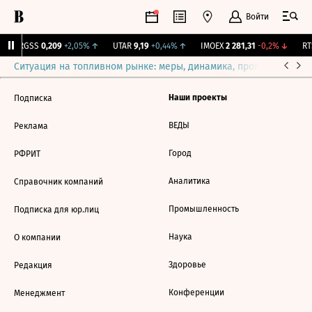
Войти
↑
RGSS
0,209
+2,05%
↑
UTAR
9,19
+0,44%
↑
IMOEX
2 281,31
-0,2%
↓
RTS
Ситуация на топливном рынке: меры, динамика, прогнозы
Выб
Наши проекты
Подписка
ВЕДЫ
Реклама
Город
РФРИТ
Аналитика
Справочник компаний
Промышленность
Подписка для юр.лиц
Наука
О компании
Здоровье
Редакция
Конференции
Менеджмент