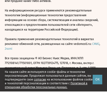
или продаже каких-либо активов.
На информационном ресурсе применяются рекомендательные
технологии (информационные технологии предоставления
информации на основе сбора, систематизации и анализа сведений,
относящихся к предпочтениям пользователей сети «Интернет»,
находящихся на территории Российской Федерации).
Правила применения рекомендательных технологий в виджетах
рекламно-обменной сети, размещенных на сайте vedomosti.ru:
СМИ2
,
24smi
Все права защищены © АО Бизнес Ньюс Медиа, ИНН/КПП
7712108141/771501001, ОГРН 1027739124775, 127018, г. Москва, вн.тер.г.
муниципальный округ Марьина Роща, ул. Полковая, д. 3, стр. 1 1999—
На нашем сайте используются cookie-файлы и технологии
2026
персонализации. Продолжая пользоваться данным сайтом, вы
ОК
подтверждаете свое
согласие
на использование файлов cookie
и технологий персонализации в соответствии с
Политикой в
отношении обработки персональных данных.