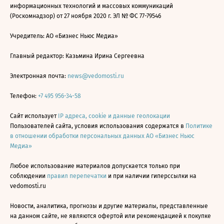
информационных технологий и массовых коммуникаций
(Роскомнадзор) от 27 ноября 2020 г. ЭЛ № ФС 77-79546
Учредитель: АО «Бизнес Ньюс Медиа»
Главный редактор: Казьмина Ирина Сергеевна
Электронная почта:
news@vedomosti.ru
Телефон:
+7 495 956-34-58
Сайт использует
IP адреса, cookie и данные геолокации
Пользователей сайта, условия использования содержатся в
Политике
в отношении обработки персональных данных АО «Бизнес Ньюс
Медиа»
Любое использование материалов допускается только при
соблюдении
правил перепечатки
и при наличии гиперссылки на
vedomosti.ru
Новости, аналитика, прогнозы и другие материалы, представленные
на данном сайте, не являются офертой или рекомендацией к покупке