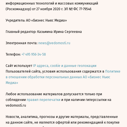
информационных технологий и массовых коммуникаций
(Роскомнадзор) от 27 ноября 2020 г. ЭЛ № ФС 77-79546
Учредитель: АО «Бизнес Ньюс Медиа»
Главный редактор: Казьмина Ирина Сергеевна
Электронная почта:
news@vedomosti.ru
Телефон:
+7 495 956-34-58
Сайт использует
IP адреса, cookie и данные геолокации
Пользователей сайта, условия использования содержатся в
Политике
в отношении обработки персональных данных АО «Бизнес Ньюс
Медиа»
Любое использование материалов допускается только при
соблюдении
правил перепечатки
и при наличии гиперссылки на
vedomosti.ru
Новости, аналитика, прогнозы и другие материалы, представленные
на данном сайте, не являются офертой или рекомендацией к покупке