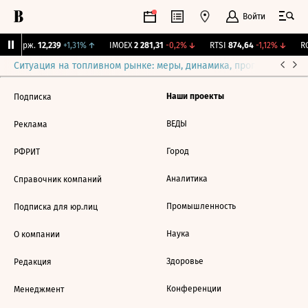
Войти
NY Бирж.
12,239
+1,31%
↑
IMOEX
2 281,31
-0,2%
↓
RTSI
874,64
-1,12%
↓
RG
Ситуация на топливном рынке: меры, динамика, прогнозы
Выб
Наши проекты
Подписка
ВЕДЫ
Реклама
Город
РФРИТ
Аналитика
Справочник компаний
Промышленность
Подписка для юр.лиц
Наука
О компании
Здоровье
Редакция
Конференции
Менеджмент