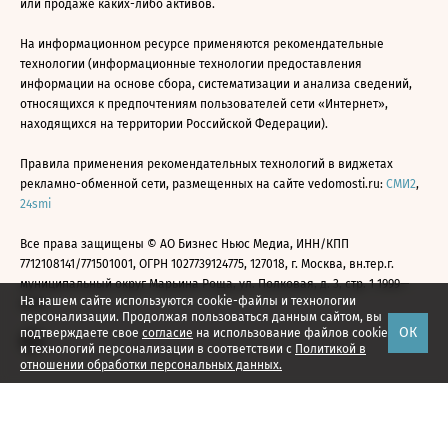
или продаже каких-либо активов.
На информационном ресурсе применяются рекомендательные
технологии (информационные технологии предоставления
информации на основе сбора, систематизации и анализа сведений,
относящихся к предпочтениям пользователей сети «Интернет»,
находящихся на территории Российской Федерации).
Правила применения рекомендательных технологий в виджетах
рекламно-обменной сети, размещенных на сайте vedomosti.ru:
СМИ2
,
24smi
Все права защищены © АО Бизнес Ньюс Медиа, ИНН/КПП
7712108141/771501001, ОГРН 1027739124775, 127018, г. Москва, вн.тер.г.
муниципальный округ Марьина Роща, ул. Полковая, д. 3, стр. 1 1999—
На нашем сайте используются cookie-файлы и технологии
2026
персонализации. Продолжая пользоваться данным сайтом, вы
ОК
подтверждаете свое
согласие
на использование файлов cookie
и технологий персонализации в соответствии с
Политикой в
отношении обработки персональных данных.