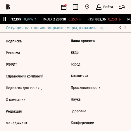
Войти
Бирж.
12,199
+0,97%
↑
IMOEX
2 280,18
-0,25%
↓
RTSI
882,36
-0,25%
↓
RG
Ситуация на топливном рынке: меры, динамика, прогнозы
Выб
Наши проекты
Подписка
ВЕДЫ
Реклама
Город
РФРИТ
Аналитика
Справочник компаний
Промышленность
Подписка для юр.лиц
Наука
О компании
Здоровье
Редакция
Конференции
Менеджмент