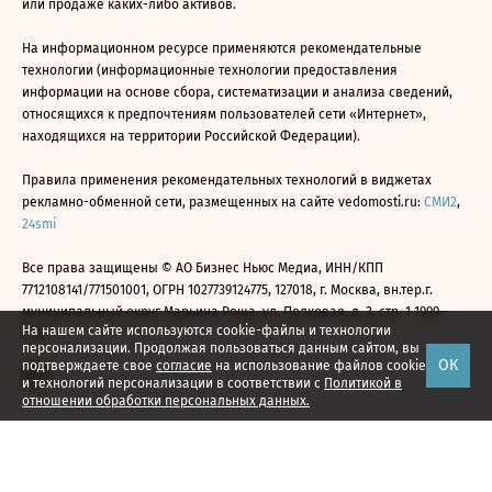
или продаже каких-либо активов.
На информационном ресурсе применяются рекомендательные
технологии (информационные технологии предоставления
информации на основе сбора, систематизации и анализа сведений,
относящихся к предпочтениям пользователей сети «Интернет»,
находящихся на территории Российской Федерации).
Правила применения рекомендательных технологий в виджетах
рекламно-обменной сети, размещенных на сайте vedomosti.ru:
СМИ2
,
24smi
Все права защищены © АО Бизнес Ньюс Медиа, ИНН/КПП
7712108141/771501001, ОГРН 1027739124775, 127018, г. Москва, вн.тер.г.
муниципальный округ Марьина Роща, ул. Полковая, д. 3, стр. 1 1999—
На нашем сайте используются cookie-файлы и технологии
2026
персонализации. Продолжая пользоваться данным сайтом, вы
ОК
подтверждаете свое
согласие
на использование файлов cookie
и технологий персонализации в соответствии с
Политикой в
отношении обработки персональных данных.