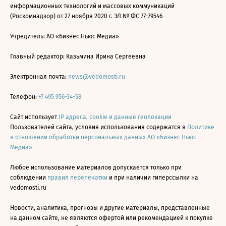
информационных технологий и массовых коммуникаций
(Роскомнадзор) от 27 ноября 2020 г. ЭЛ № ФС 77-79546
Учредитель: АО «Бизнес Ньюс Медиа»
Главный редактор: Казьмина Ирина Сергеевна
Электронная почта:
news@vedomosti.ru
Телефон:
+7 495 956-34-58
Сайт использует
IP адреса, cookie и данные геолокации
Пользователей сайта, условия использования содержатся в
Политике
в отношении обработки персональных данных АО «Бизнес Ньюс
Медиа»
Любое использование материалов допускается только при
соблюдении
правил перепечатки
и при наличии гиперссылки на
vedomosti.ru
Новости, аналитика, прогнозы и другие материалы, представленные
на данном сайте, не являются офертой или рекомендацией к покупке