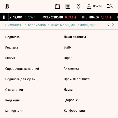
Войти
Y Бирж.
12,081
+0,76%
↑
IMOEX
2 285,88
-0,69%
↓
RTSI
884,56
-1,27%
↓
R
Ситуация на топливном рынке: меры, динамика, прогнозы
Выб
Наши проекты
Подписка
ВЕДЫ
Реклама
Город
РФРИТ
Аналитика
Справочник компаний
Промышленность
Подписка для юр.лиц
Наука
О компании
Здоровье
Редакция
Конференции
Менеджмент