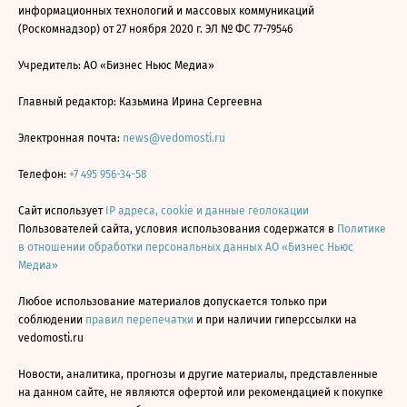
информационных технологий и массовых коммуникаций
(Роскомнадзор) от 27 ноября 2020 г. ЭЛ № ФС 77-79546
Учредитель: АО «Бизнес Ньюс Медиа»
Главный редактор: Казьмина Ирина Сергеевна
Электронная почта:
news@vedomosti.ru
Телефон:
+7 495 956-34-58
Сайт использует
IP адреса, cookie и данные геолокации
Пользователей сайта, условия использования содержатся в
Политике
в отношении обработки персональных данных АО «Бизнес Ньюс
Медиа»
Любое использование материалов допускается только при
соблюдении
правил перепечатки
и при наличии гиперссылки на
vedomosti.ru
Новости, аналитика, прогнозы и другие материалы, представленные
на данном сайте, не являются офертой или рекомендацией к покупке