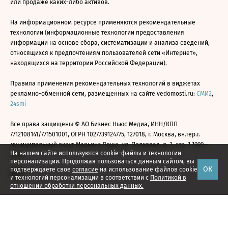
или продаже каких-либо активов.
На информационном ресурсе применяются рекомендательные
технологии (информационные технологии предоставления
информации на основе сбора, систематизации и анализа сведений,
относящихся к предпочтениям пользователей сети «Интернет»,
находящихся на территории Российской Федерации).
Правила применения рекомендательных технологий в виджетах
рекламно-обменной сети, размещенных на сайте vedomosti.ru:
СМИ2
,
24smi
Все права защищены © АО Бизнес Ньюс Медиа, ИНН/КПП
7712108141/771501001, ОГРН 1027739124775, 127018, г. Москва, вн.тер.г.
муниципальный округ Марьина Роща, ул. Полковая, д. 3, стр. 1 1999—
На нашем сайте используются cookie-файлы и технологии
2026
персонализации. Продолжая пользоваться данным сайтом, вы
ОК
подтверждаете свое
согласие
на использование файлов cookie
и технологий персонализации в соответствии с
Политикой в
отношении обработки персональных данных.