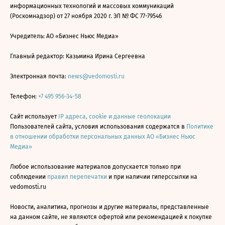
информационных технологий и массовых коммуникаций
(Роскомнадзор) от 27 ноября 2020 г. ЭЛ № ФС 77-79546
Учредитель: АО «Бизнес Ньюс Медиа»
Главный редактор: Казьмина Ирина Сергеевна
Электронная почта:
news@vedomosti.ru
Телефон:
+7 495 956-34-58
Сайт использует
IP адреса, cookie и данные геолокации
Пользователей сайта, условия использования содержатся в
Политике
в отношении обработки персональных данных АО «Бизнес Ньюс
Медиа»
Любое использование материалов допускается только при
соблюдении
правил перепечатки
и при наличии гиперссылки на
vedomosti.ru
Новости, аналитика, прогнозы и другие материалы, представленные
на данном сайте, не являются офертой или рекомендацией к покупке