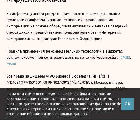
или продаже каких-либо активов.
На информационном ресурсе применяются рекомендательные
технологии (информационные технологии предоставления
информации на основе сбора, систематизации и анализа сведений,
относящихся к предпочтениям пользователей сети «Интернет»,
находящихся на территории Российской Федерации).
Правила применения рекомендательных технологий в виджетах
рекламно-обменной сети, размещенных на сайте vedomosti.ru:
СМИ2
,
24smi
Все права защищены © АО Бизнес Ньюс Медиа, ИНН/КПП
7712108141/771501001, ОГРН 1027739124775, 127018, г. Москва, вн.тер.г.
муниципальный округ Марьина Роща, ул. Полковая, д. 3, стр. 1 1999—
На нашем сайте используются cookie-файлы и технологии
2026
персонализации. Продолжая пользоваться данным сайтом, вы
ОК
подтверждаете свое
согласие
на использование файлов cookie
и технологий персонализации в соответствии с
Политикой в
отношении обработки персональных данных.