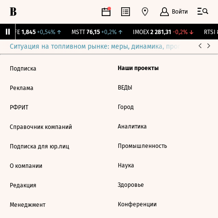
Войти
LIFE
1,845
+0,54%
↑
MSTT
76,15
+0,2%
↑
IMOEX
2 281,31
-0,2%
↓
RTSI
8
Ситуация на топливном рынке: меры, динамика, прогнозы
Выб
Наши проекты
Подписка
ВЕДЫ
Реклама
Город
РФРИТ
Аналитика
Справочник компаний
Промышленность
Подписка для юр.лиц
Наука
О компании
Здоровье
Редакция
Конференции
Менеджмент