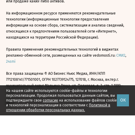
или продаже каких-либо активов.
На информационном ресурсе применяются рекомендательные
технологии (информационные технологии предоставления
информации на основе сбора, систематизации и анализа сведений,
относящихся к предпочтениям пользователей сети «Интернет»,
находящихся на территории Российской Федерации).
Правила применения рекомендательных технологий в виджетах
рекламно-обменной сети, размещенных на сайте vedomosti.ru:
СМИ2
,
24smi
Все права защищены © АО Бизнес Ньюс Медиа, ИНН/КПП
7712108141/771501001, ОГРН 1027739124775, 127018, г. Москва, вн.тер.г.
муниципальный округ Марьина Роща, ул. Полковая, д. 3, стр. 1 1999—
На нашем сайте используются cookie-файлы и технологии
2026
персонализации. Продолжая пользоваться данным сайтом, вы
ОК
подтверждаете свое
согласие
на использование файлов cookie
и технологий персонализации в соответствии с
Политикой в
отношении обработки персональных данных.