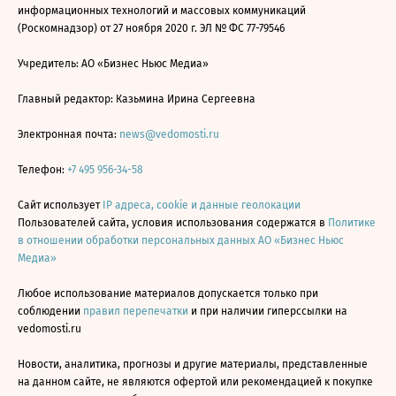
информационных технологий и массовых коммуникаций
(Роскомнадзор) от 27 ноября 2020 г. ЭЛ № ФС 77-79546
Учредитель: АО «Бизнес Ньюс Медиа»
Главный редактор: Казьмина Ирина Сергеевна
Электронная почта:
news@vedomosti.ru
Телефон:
+7 495 956-34-58
Сайт использует
IP адреса, cookie и данные геолокации
Пользователей сайта, условия использования содержатся в
Политике
в отношении обработки персональных данных АО «Бизнес Ньюс
Медиа»
Любое использование материалов допускается только при
соблюдении
правил перепечатки
и при наличии гиперссылки на
vedomosti.ru
Новости, аналитика, прогнозы и другие материалы, представленные
на данном сайте, не являются офертой или рекомендацией к покупке