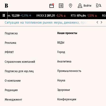
Войти
Y Бирж.
12,239
+1,31%
↑
IMOEX
2 281,31
-0,2%
↓
RTSI
874,64
-1,12%
↓
RGB
Ситуация на топливном рынке: меры, динамика, прогнозы
Выб
Наши проекты
Подписка
ВЕДЫ
Реклама
Город
РФРИТ
Аналитика
Справочник компаний
Промышленность
Подписка для юр.лиц
Наука
О компании
Здоровье
Редакция
Конференции
Менеджмент