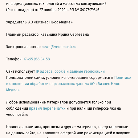
информационных технологий и массовых коммуникаций
(Роскомнадзор) от 27 ноября 2020 г. ЭЛ № ФС 77-79546
Учредитель: АО «Бизнес Ньюс Медиа»
Главный редактор: Казьмина Ирина Сергеевна
Электронная почта:
news@vedomosti.ru
Телефон:
+7 495 956-34-58
Сайт использует
IP адреса, cookie и данные геолокации
Пользователей сайта, условия использования содержатся в
Политике
в отношении обработки персональных данных АО «Бизнес Ньюс
Медиа»
Любое использование материалов допускается только при
соблюдении
правил перепечатки
и при наличии гиперссылки на
vedomosti.ru
Новости, аналитика, прогнозы и другие материалы, представленные
на данном сайте, не являются офертой или рекомендацией к покупке