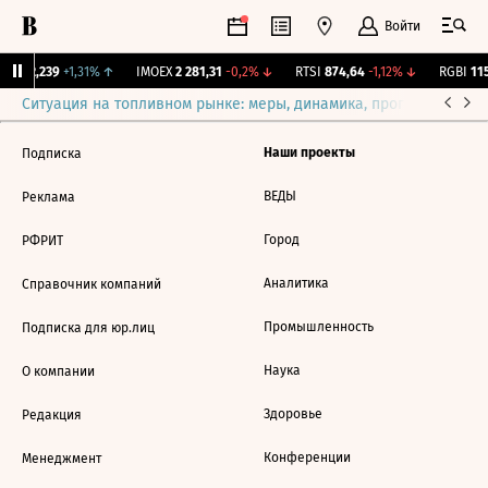
Войти
ж.
12,239
+1,31%
↑
IMOEX
2 281,31
-0,2%
↓
RTSI
874,64
-1,12%
↓
RGBI
115
Ситуация на топливном рынке: меры, динамика, прогнозы
Выб
Наши проекты
Подписка
ВЕДЫ
Реклама
Город
РФРИТ
Аналитика
Справочник компаний
Промышленность
Подписка для юр.лиц
Наука
О компании
Здоровье
Редакция
Конференции
Менеджмент