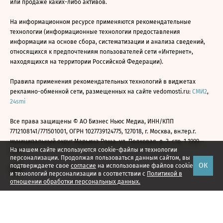
или продаже каких-либо активов.
На информационном ресурсе применяются рекомендательные
технологии (информационные технологии предоставления
информации на основе сбора, систематизации и анализа сведений,
относящихся к предпочтениям пользователей сети «Интернет»,
находящихся на территории Российской Федерации).
Правила применения рекомендательных технологий в виджетах
рекламно-обменной сети, размещенных на сайте vedomosti.ru:
СМИ2
,
24smi
Все права защищены © АО Бизнес Ньюс Медиа, ИНН/КПП
7712108141/771501001, ОГРН 1027739124775, 127018, г. Москва, вн.тер.г.
муниципальный округ Марьина Роща, ул. Полковая, д. 3, стр. 1 1999—
На нашем сайте используются cookie-файлы и технологии
2026
персонализации. Продолжая пользоваться данным сайтом, вы
ОК
подтверждаете свое
согласие
на использование файлов cookie
и технологий персонализации в соответствии с
Политикой в
отношении обработки персональных данных.