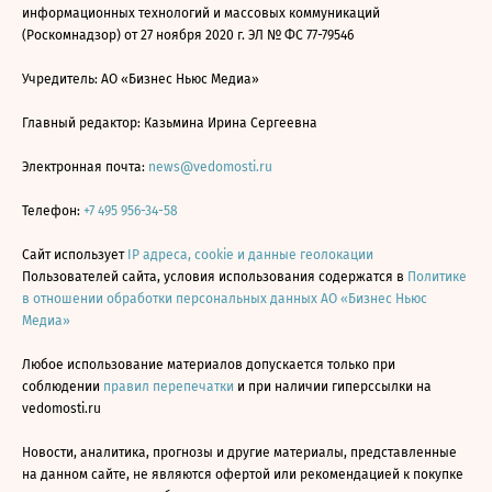
информационных технологий и массовых коммуникаций
(Роскомнадзор) от 27 ноября 2020 г. ЭЛ № ФС 77-79546
Учредитель: АО «Бизнес Ньюс Медиа»
Главный редактор: Казьмина Ирина Сергеевна
Электронная почта:
news@vedomosti.ru
Телефон:
+7 495 956-34-58
Сайт использует
IP адреса, cookie и данные геолокации
Пользователей сайта, условия использования содержатся в
Политике
в отношении обработки персональных данных АО «Бизнес Ньюс
Медиа»
Любое использование материалов допускается только при
соблюдении
правил перепечатки
и при наличии гиперссылки на
vedomosti.ru
Новости, аналитика, прогнозы и другие материалы, представленные
на данном сайте, не являются офертой или рекомендацией к покупке