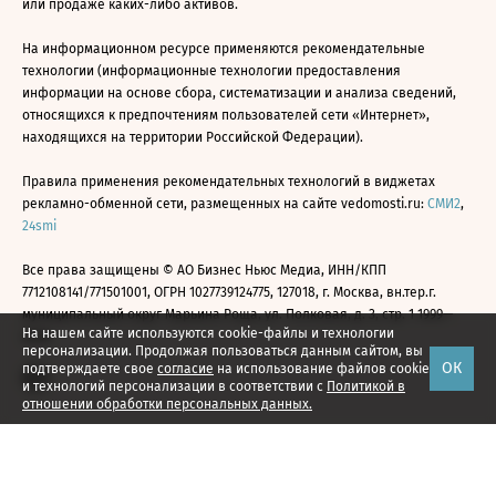
или продаже каких-либо активов.
На информационном ресурсе применяются рекомендательные
технологии (информационные технологии предоставления
информации на основе сбора, систематизации и анализа сведений,
относящихся к предпочтениям пользователей сети «Интернет»,
находящихся на территории Российской Федерации).
Правила применения рекомендательных технологий в виджетах
рекламно-обменной сети, размещенных на сайте vedomosti.ru:
СМИ2
,
24smi
Все права защищены © АО Бизнес Ньюс Медиа, ИНН/КПП
7712108141/771501001, ОГРН 1027739124775, 127018, г. Москва, вн.тер.г.
муниципальный округ Марьина Роща, ул. Полковая, д. 3, стр. 1 1999—
На нашем сайте используются cookie-файлы и технологии
2026
персонализации. Продолжая пользоваться данным сайтом, вы
ОК
подтверждаете свое
согласие
на использование файлов cookie
и технологий персонализации в соответствии с
Политикой в
отношении обработки персональных данных.