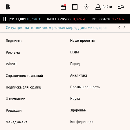
Войти
NY Бирж.
12,081
+0,76%
↑
IMOEX
2 285,88
-0,69%
↓
RTSI
884,56
-1,27%
↓
Ситуация на топливном рынке: меры, динамика, прогнозы
Выб
Наши проекты
Подписка
ВЕДЫ
Реклама
Город
РФРИТ
Аналитика
Справочник компаний
Промышленность
Подписка для юр.лиц
Наука
О компании
Здоровье
Редакция
Конференции
Менеджмент