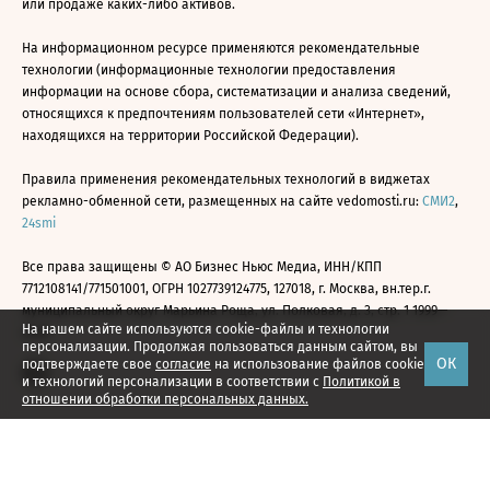
или продаже каких-либо активов.
На информационном ресурсе применяются рекомендательные
технологии (информационные технологии предоставления
информации на основе сбора, систематизации и анализа сведений,
относящихся к предпочтениям пользователей сети «Интернет»,
находящихся на территории Российской Федерации).
Правила применения рекомендательных технологий в виджетах
рекламно-обменной сети, размещенных на сайте vedomosti.ru:
СМИ2
,
24smi
Все права защищены © АО Бизнес Ньюс Медиа, ИНН/КПП
7712108141/771501001, ОГРН 1027739124775, 127018, г. Москва, вн.тер.г.
муниципальный округ Марьина Роща, ул. Полковая, д. 3, стр. 1 1999—
На нашем сайте используются cookie-файлы и технологии
2026
персонализации. Продолжая пользоваться данным сайтом, вы
ОК
подтверждаете свое
согласие
на использование файлов cookie
и технологий персонализации в соответствии с
Политикой в
отношении обработки персональных данных.