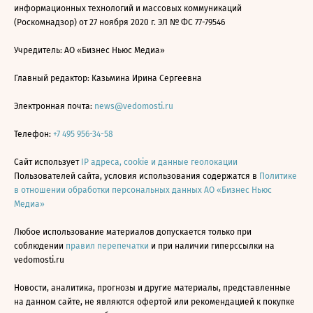
информационных технологий и массовых коммуникаций
(Роскомнадзор) от 27 ноября 2020 г. ЭЛ № ФС 77-79546
Учредитель: АО «Бизнес Ньюс Медиа»
Главный редактор: Казьмина Ирина Сергеевна
Электронная почта:
news@vedomosti.ru
Телефон:
+7 495 956-34-58
Сайт использует
IP адреса, cookie и данные геолокации
Пользователей сайта, условия использования содержатся в
Политике
в отношении обработки персональных данных АО «Бизнес Ньюс
Медиа»
Любое использование материалов допускается только при
соблюдении
правил перепечатки
и при наличии гиперссылки на
vedomosti.ru
Новости, аналитика, прогнозы и другие материалы, представленные
на данном сайте, не являются офертой или рекомендацией к покупке