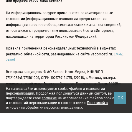
или продаже каких-либо активов.
На информационном ресурсе применяются рекомендательные
технологии (информационные технологии предоставления
информации на основе сбора, систематизации и анализа сведений,
относящихся к предпочтениям пользователей сети «Интернет»,
находящихся на территории Российской Федерации).
Правила применения рекомендательных технологий в виджетах
рекламно-обменной сети, размещенных на сайте vedomosti.ru:
СМИ2
,
24smi
Все права защищены © АО Бизнес Ньюс Медиа, ИНН/КПП
7712108141/771501001, ОГРН 1027739124775, 127018, г. Москва, вн.тер.г.
муниципальный округ Марьина Роща, ул. Полковая, д. 3, стр. 1 1999—
На нашем сайте используются cookie-файлы и технологии
2026
персонализации. Продолжая пользоваться данным сайтом, вы
ОК
подтверждаете свое
согласие
на использование файлов cookie
и технологий персонализации в соответствии с
Политикой в
отношении обработки персональных данных.