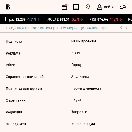
Войти
Y Бирж.
12,239
+1,31%
↑
IMOEX
2 281,31
-0,2%
↓
RTSI
874,64
-1,12%
↓
RG
Ситуация на топливном рынке: меры, динамика, прогнозы
Выб
Наши проекты
Подписка
ВЕДЫ
Реклама
Город
РФРИТ
Аналитика
Справочник компаний
Промышленность
Подписка для юр.лиц
Наука
О компании
Здоровье
Редакция
Конференции
Менеджмент