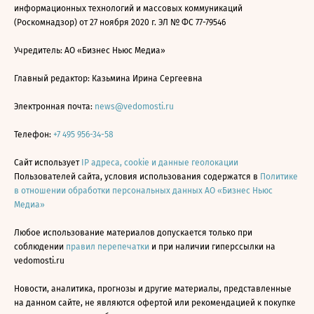
информационных технологий и массовых коммуникаций
(Роскомнадзор) от 27 ноября 2020 г. ЭЛ № ФС 77-79546
Учредитель: АО «Бизнес Ньюс Медиа»
Главный редактор: Казьмина Ирина Сергеевна
Электронная почта:
news@vedomosti.ru
Телефон:
+7 495 956-34-58
Сайт использует
IP адреса, cookie и данные геолокации
Пользователей сайта, условия использования содержатся в
Политике
в отношении обработки персональных данных АО «Бизнес Ньюс
Медиа»
Любое использование материалов допускается только при
соблюдении
правил перепечатки
и при наличии гиперссылки на
vedomosti.ru
Новости, аналитика, прогнозы и другие материалы, представленные
на данном сайте, не являются офертой или рекомендацией к покупке