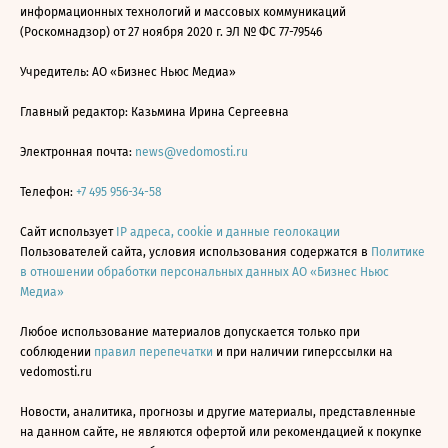
информационных технологий и массовых коммуникаций
(Роскомнадзор) от 27 ноября 2020 г. ЭЛ № ФС 77-79546
Учредитель: АО «Бизнес Ньюс Медиа»
Главный редактор: Казьмина Ирина Сергеевна
Электронная почта:
news@vedomosti.ru
Телефон:
+7 495 956-34-58
Сайт использует
IP адреса, cookie и данные геолокации
Пользователей сайта, условия использования содержатся в
Политике
в отношении обработки персональных данных АО «Бизнес Ньюс
Медиа»
Любое использование материалов допускается только при
соблюдении
правил перепечатки
и при наличии гиперссылки на
vedomosti.ru
Новости, аналитика, прогнозы и другие материалы, представленные
на данном сайте, не являются офертой или рекомендацией к покупке