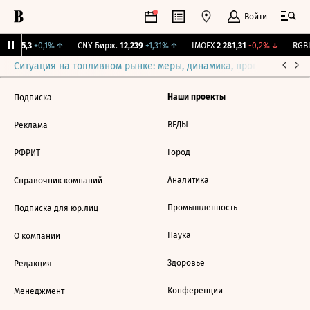
Войти
BI
115,3
+0,1%
↑
CNY Бирж.
12,239
+1,31%
↑
IMOEX
2 281,31
-0,2%
↓
RGBI
Ситуация на топливном рынке: меры, динамика, прогнозы
Выб
Наши проекты
Подписка
ВЕДЫ
Реклама
Город
РФРИТ
Аналитика
Справочник компаний
Промышленность
Подписка для юр.лиц
Наука
О компании
Здоровье
Редакция
Конференции
Менеджмент