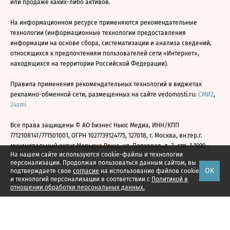
или продаже каких-либо активов.
На информационном ресурсе применяются рекомендательные
технологии (информационные технологии предоставления
информации на основе сбора, систематизации и анализа сведений,
относящихся к предпочтениям пользователей сети «Интернет»,
находящихся на территории Российской Федерации).
Правила применения рекомендательных технологий в виджетах
рекламно-обменной сети, размещенных на сайте vedomosti.ru:
СМИ2
,
24smi
Все права защищены © АО Бизнес Ньюс Медиа, ИНН/КПП
7712108141/771501001, ОГРН 1027739124775, 127018, г. Москва, вн.тер.г.
муниципальный округ Марьина Роща, ул. Полковая, д. 3, стр. 1 1999—
На нашем сайте используются cookie-файлы и технологии
2026
персонализации. Продолжая пользоваться данным сайтом, вы
ОК
подтверждаете свое
согласие
на использование файлов cookie
и технологий персонализации в соответствии с
Политикой в
отношении обработки персональных данных.