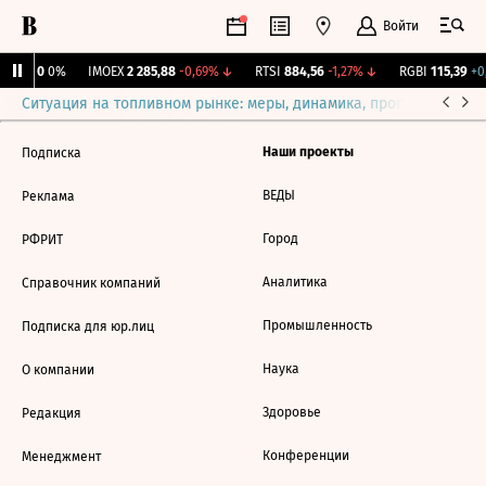
Войти
ирж.
0
0%
IMOEX
2 285,88
-0,69%
↓
RTSI
884,56
-1,27%
↓
RGBI
115,39
+0,
Ситуация на топливном рынке: меры, динамика, прогнозы
Выб
Наши проекты
Подписка
ВЕДЫ
Реклама
Город
РФРИТ
Аналитика
Справочник компаний
Промышленность
Подписка для юр.лиц
Наука
О компании
Здоровье
Редакция
Конференции
Менеджмент