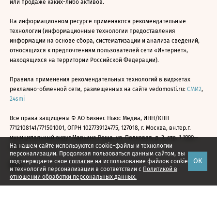
или продаже каких-либо активов.
На информационном ресурсе применяются рекомендательные
технологии (информационные технологии предоставления
информации на основе сбора, систематизации и анализа сведений,
относящихся к предпочтениям пользователей сети «Интернет»,
находящихся на территории Российской Федерации).
Правила применения рекомендательных технологий в виджетах
рекламно-обменной сети, размещенных на сайте vedomosti.ru:
СМИ2
,
24smi
Все права защищены © АО Бизнес Ньюс Медиа, ИНН/КПП
7712108141/771501001, ОГРН 1027739124775, 127018, г. Москва, вн.тер.г.
муниципальный округ Марьина Роща, ул. Полковая, д. 3, стр. 1 1999—
На нашем сайте используются cookie-файлы и технологии
2026
персонализации. Продолжая пользоваться данным сайтом, вы
ОК
подтверждаете свое
согласие
на использование файлов cookie
и технологий персонализации в соответствии с
Политикой в
отношении обработки персональных данных.