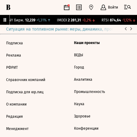
Войти
CNY Бирж.
12,239
+1,31%
↑
IMOEX
2 281,31
-0,2%
↓
RTSI
874,64
-1,12%
↓
Ситуация на топливном рынке: меры, динамика, прогнозы
Выб
Наши проекты
Подписка
ВЕДЫ
Реклама
Город
РФРИТ
Аналитика
Справочник компаний
Промышленность
Подписка для юр.лиц
Наука
О компании
Здоровье
Редакция
Конференции
Менеджмент