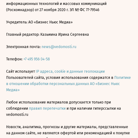
информационных технологий и массовых коммуникаций
(Роскомнадзор) от 27 ноября 2020 г. ЭЛ № ФС 77-79546
Учредитель: АО «Бизнес Ньюс Медиа»
Главный редактор: Казьмина Ирина Сергеевна
Электронная почта:
news@vedomosti.ru
Телефон:
+7 495 956-34-58
Сайт использует
IP адреса, cookie и данные геолокации
Пользователей сайта, условия использования содержатся в
Политике
в отношении обработки персональных данных АО «Бизнес Ньюс
Медиа»
Любое использование материалов допускается только при
соблюдении
правил перепечатки
и при наличии гиперссылки на
vedomosti.ru
Новости, аналитика, прогнозы и другие материалы, представленные
на данном сайте, не являются офертой или рекомендацией к покупке