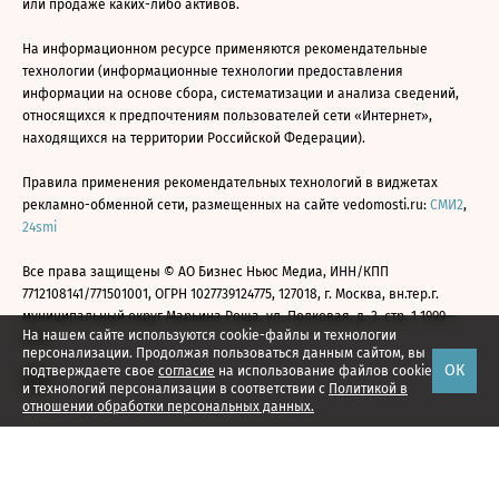
или продаже каких-либо активов.
На информационном ресурсе применяются рекомендательные
технологии (информационные технологии предоставления
информации на основе сбора, систематизации и анализа сведений,
относящихся к предпочтениям пользователей сети «Интернет»,
находящихся на территории Российской Федерации).
Правила применения рекомендательных технологий в виджетах
рекламно-обменной сети, размещенных на сайте vedomosti.ru:
СМИ2
,
24smi
Все права защищены © АО Бизнес Ньюс Медиа, ИНН/КПП
7712108141/771501001, ОГРН 1027739124775, 127018, г. Москва, вн.тер.г.
муниципальный округ Марьина Роща, ул. Полковая, д. 3, стр. 1 1999—
На нашем сайте используются cookie-файлы и технологии
2026
персонализации. Продолжая пользоваться данным сайтом, вы
ОК
подтверждаете свое
согласие
на использование файлов cookie
и технологий персонализации в соответствии с
Политикой в
отношении обработки персональных данных.