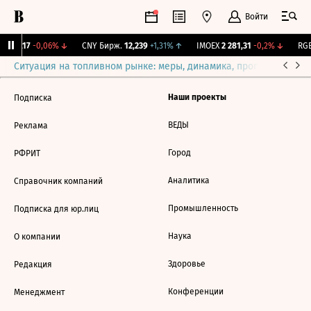
Войти
I
115,17
-0,06%
↓
CNY Бирж.
12,239
+1,31%
↑
IMOEX
2 281,31
-0,2%
↓
RGB
Ситуация на топливном рынке: меры, динамика, прогнозы
Выб
Наши проекты
Подписка
ВЕДЫ
Реклама
Город
РФРИТ
Аналитика
Справочник компаний
Промышленность
Подписка для юр.лиц
Наука
О компании
Здоровье
Редакция
Конференции
Менеджмент