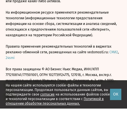
или продаже каких-либо активов.
На информационном ресурсе применяются рекомендательные
технологии (информационные технологии предоставления
информации на основе сбора, систематизации и анализа сведений,
относящихся к предпочтениям пользователей сети «Интернет»,
находящихся на территории Российской Федерации).
Правила применения рекомендательных технологий в виджетах
рекламно-обменной сети, размещенных на сайте vedomosti.ru:
СМИ2
,
24smi
Все права защищены © АО Бизнес Ньюс Медиа, ИНН/КПП
7712108141/771501001, ОГРН 1027739124775, 127018, г. Москва, вн.тер.г.
муниципальный округ Марьина Роща, ул. Полковая, д. 3, стр. 1 1999—
На нашем сайте используются cookie-файлы и технологии
2026
персонализации. Продолжая пользоваться данным сайтом, вы
ОК
подтверждаете свое
согласие
на использование файлов cookie
и технологий персонализации в соответствии с
Политикой в
отношении обработки персональных данных.