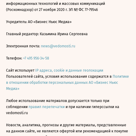
информационных технологий и массовых коммуникаций
(Роскомнадзор) от 27 ноября 2020 г. ЭЛ № ФС 77-79546
Учредитель: АО «Бизнес Ньюс Медиа»
Главный редактор: Казьмина Ирина Сергеевна
Электронная почта:
news@vedomosti.ru
Телефон:
+7 495 956-34-58
Сайт использует
IP адреса, cookie и данные геолокации
Пользователей сайта, условия использования содержатся в
Политике
в отношении обработки персональных данных АО «Бизнес Ньюс
Медиа»
Любое использование материалов допускается только при
соблюдении
правил перепечатки
и при наличии гиперссылки на
vedomosti.ru
Новости, аналитика, прогнозы и другие материалы, представленные
на данном сайте, не являются офертой или рекомендацией к покупке