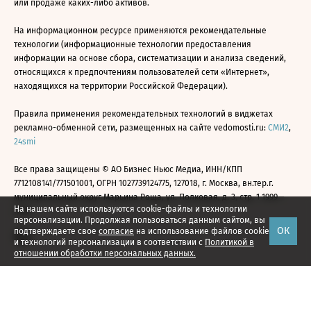
или продаже каких-либо активов.
На информационном ресурсе применяются рекомендательные
технологии (информационные технологии предоставления
информации на основе сбора, систематизации и анализа сведений,
относящихся к предпочтениям пользователей сети «Интернет»,
находящихся на территории Российской Федерации).
Правила применения рекомендательных технологий в виджетах
рекламно-обменной сети, размещенных на сайте vedomosti.ru:
СМИ2
,
24smi
Все права защищены © АО Бизнес Ньюс Медиа, ИНН/КПП
7712108141/771501001, ОГРН 1027739124775, 127018, г. Москва, вн.тер.г.
муниципальный округ Марьина Роща, ул. Полковая, д. 3, стр. 1 1999—
На нашем сайте используются cookie-файлы и технологии
2026
персонализации. Продолжая пользоваться данным сайтом, вы
ОК
подтверждаете свое
согласие
на использование файлов cookie
и технологий персонализации в соответствии с
Политикой в
отношении обработки персональных данных.