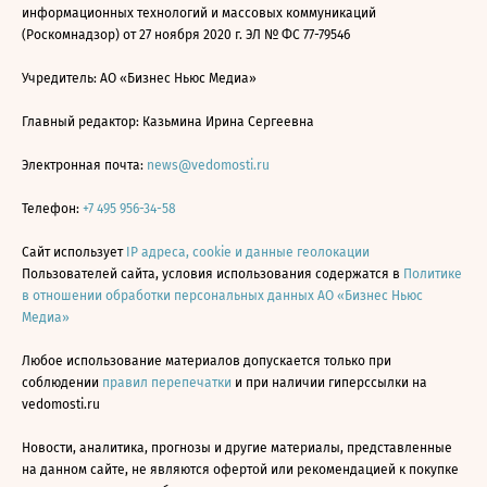
информационных технологий и массовых коммуникаций
(Роскомнадзор) от 27 ноября 2020 г. ЭЛ № ФС 77-79546
Учредитель: АО «Бизнес Ньюс Медиа»
Главный редактор: Казьмина Ирина Сергеевна
Электронная почта:
news@vedomosti.ru
Телефон:
+7 495 956-34-58
Сайт использует
IP адреса, cookie и данные геолокации
Пользователей сайта, условия использования содержатся в
Политике
в отношении обработки персональных данных АО «Бизнес Ньюс
Медиа»
Любое использование материалов допускается только при
соблюдении
правил перепечатки
и при наличии гиперссылки на
vedomosti.ru
Новости, аналитика, прогнозы и другие материалы, представленные
на данном сайте, не являются офертой или рекомендацией к покупке