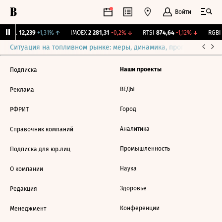
Войти
Бирж.
12,239
+1,31%
↑
IMOEX
2 281,31
-0,2%
↓
RTSI
874,64
-1,12%
↓
RGBI
Ситуация на топливном рынке: меры, динамика, прогнозы
Выб
Наши проекты
Подписка
ВЕДЫ
Реклама
Город
РФРИТ
Аналитика
Справочник компаний
Промышленность
Подписка для юр.лиц
Наука
О компании
Здоровье
Редакция
Конференции
Менеджмент