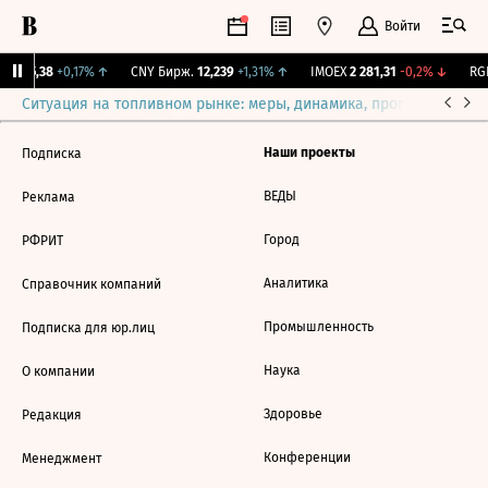
Войти
BI
115,38
+0,17%
↑
CNY Бирж.
12,239
+1,31%
↑
IMOEX
2 281,31
-0,2%
↓
RGB
Ситуация на топливном рынке: меры, динамика, прогнозы
Выб
Наши проекты
Подписка
ВЕДЫ
Реклама
Город
РФРИТ
Аналитика
Справочник компаний
Промышленность
Подписка для юр.лиц
Наука
О компании
Здоровье
Редакция
Конференции
Менеджмент