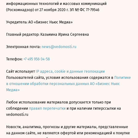
информационных технологий и массовых коммуникаций
(Роскомнадзор) от 27 ноября 2020 г. ЭЛ № ФС 77-79546
Учредитель: АО «Бизнес Ньюс Медиа»
Главный редактор: Казьмина Ирина Сергеевна
Электронная почта:
news@vedomosti.ru
Телефон:
+7 495 956-34-58
Сайт использует
IP адреса, cookie и данные геолокации
Пользователей сайта, условия использования содержатся в
Политике
в отношении обработки персональных данных АО «Бизнес Ньюс
Медиа»
Любое использование материалов допускается только при
соблюдении
правил перепечатки
и при наличии гиперссылки на
vedomosti.ru
Новости, аналитика, прогнозы и другие материалы, представленные
на данном сайте, не являются офертой или рекомендацией к покупке