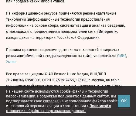
или продаже каких-либо активов.
На информационном ресурсе применяются рекомендательные
технологии (информационные технологии предоставления
информации на основе сбора, систематизации и анализа сведений,
относящихся к предпочтениям пользователей сети «Интернет»,
находящихся на территории Российской Федерации).
Правила применения рекомендательных технологий в виджетах
рекламно-обменной сети, размещенных на сайте vedomosti.ru:
СМИ2
,
24smi
Все права защищены © АО Бизнес Ньюс Медиа, ИНН/КПП
7712108141/771501001, ОГРН 1027739124775, 127018, г. Москва, вн.тер.г.
муниципальный округ Марьина Роща, ул. Полковая, д. 3, стр. 1 1999—
На нашем сайте используются cookie-файлы и технологии
2026
персонализации. Продолжая пользоваться данным сайтом, вы
ОК
подтверждаете свое
согласие
на использование файлов cookie
и технологий персонализации в соответствии с
Политикой в
отношении обработки персональных данных.