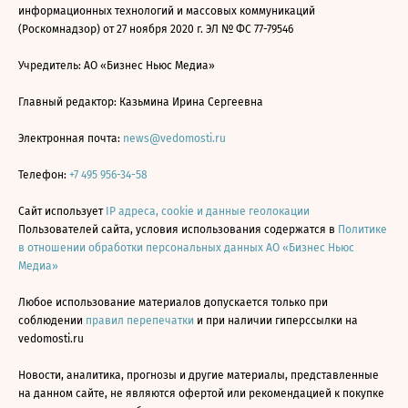
информационных технологий и массовых коммуникаций
(Роскомнадзор) от 27 ноября 2020 г. ЭЛ № ФС 77-79546
Учредитель: АО «Бизнес Ньюс Медиа»
Главный редактор: Казьмина Ирина Сергеевна
Электронная почта:
news@vedomosti.ru
Телефон:
+7 495 956-34-58
Сайт использует
IP адреса, cookie и данные геолокации
Пользователей сайта, условия использования содержатся в
Политике
в отношении обработки персональных данных АО «Бизнес Ньюс
Медиа»
Любое использование материалов допускается только при
соблюдении
правил перепечатки
и при наличии гиперссылки на
vedomosti.ru
Новости, аналитика, прогнозы и другие материалы, представленные
на данном сайте, не являются офертой или рекомендацией к покупке