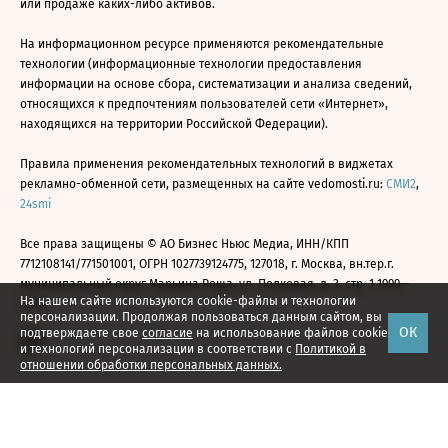
или продаже каких-либо активов.
На информационном ресурсе применяются рекомендательные
технологии (информационные технологии предоставления
информации на основе сбора, систематизации и анализа сведений,
относящихся к предпочтениям пользователей сети «Интернет»,
находящихся на территории Российской Федерации).
Правила применения рекомендательных технологий в виджетах
рекламно-обменной сети, размещенных на сайте vedomosti.ru:
СМИ2
,
24smi
Все права защищены © АО Бизнес Ньюс Медиа, ИНН/КПП
7712108141/771501001, ОГРН 1027739124775, 127018, г. Москва, вн.тер.г.
муниципальный округ Марьина Роща, ул. Полковая, д. 3, стр. 1 1999—
На нашем сайте используются cookie-файлы и технологии
2026
персонализации. Продолжая пользоваться данным сайтом, вы
ОК
подтверждаете свое
согласие
на использование файлов cookie
и технологий персонализации в соответствии с
Политикой в
отношении обработки персональных данных.