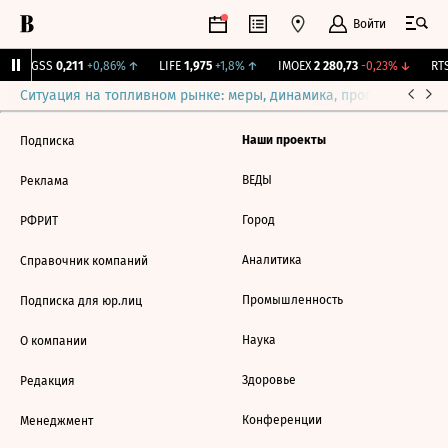
Войти
RGSS
0,211
+0,86%
↑
LIFE
1,975
+1,8%
↑
IMOEX
2 280,73
-0,23%
↓
RTS
Ситуация на топливном рынке: меры, динамика, прогнозы
Выб
Наши проекты
Подписка
ВЕДЫ
Реклама
Город
РФРИТ
Аналитика
Справочник компаний
Промышленность
Подписка для юр.лиц
Наука
О компании
Здоровье
Редакция
Конференции
Менеджмент