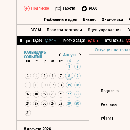
Подписка
Газета
MAX
Глобальные идеи
Бизнес
Экономика
ВЕДЫ
Правила торговли
Идеи управления
Г
Глобальные идеи
Бизнес
Экономик
1%
↑
CNY Бирж.
12,239
+1,31%
↑
IMOEX
2 281,31
-0,2%
↓
RTSI
874,64
-1,12
Ситуация на топл
КАЛЕНДАРЬ
Август
СОБЫТИЙ
Пн
Вт
Ср
Чт
Пт
Сб
Вс
1
2
3
4
5
6
7
8
9
10
11
12
13
14
15
16
Подписка
17
18
19
20
21
22
23
24
25
26
27
28
29
30
Реклама
31
РФРИТ
8 августа 2026