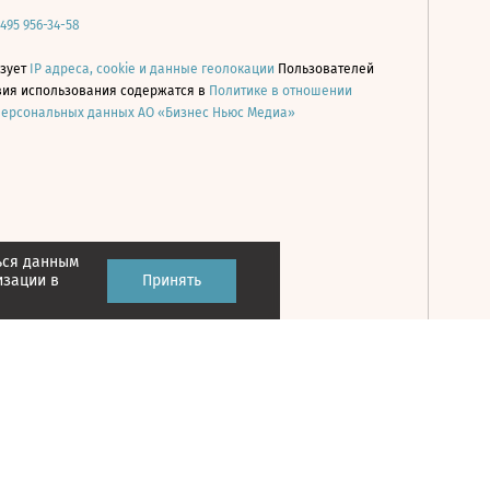
 495 956-34-58
ьзует
IP адреса, cookie и данные геолокации
Пользователей
овия использования содержатся в
Политике в отношении
персональных данных АО «Бизнес Ньюс Медиа»
ься данным
Принять
изации в