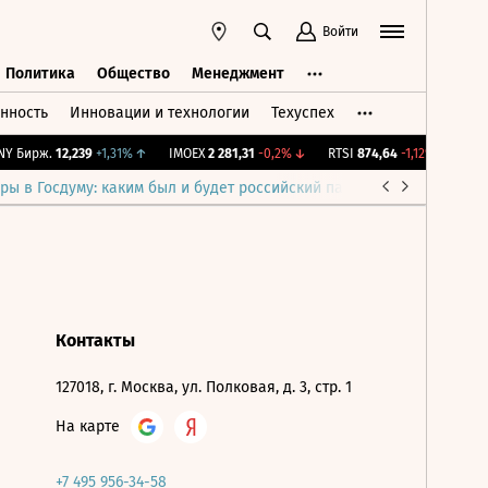
Войти
Политика
Общество
Менеджмент
нность
Инновации и технологии
Техуспех
ть
Политика
Общество
Менеджмент
Y Бирж.
12,239
+1,31%
↑
IMOEX
2 281,31
-0,2%
↓
RTSI
874,64
-1,12%
↓
RGB
ры в Госдуму: каким был и будет российский парламент
Война н
Контакты
127018, г. Москва, ул. Полковая, д. 3, стр. 1
На карте
+7 495 956-34-58