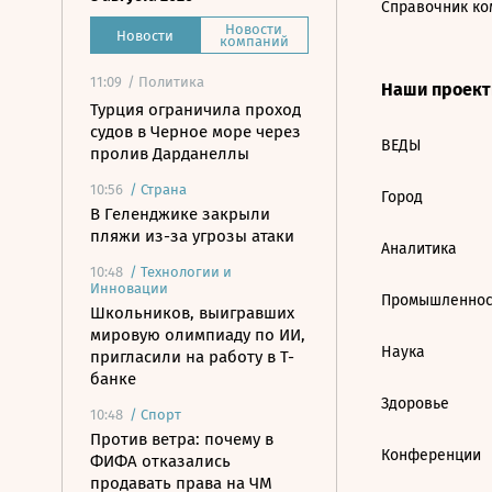
Справочник ко
Новости
Новости
компаний
11:09
/ Политика
Наши проек
Турция ограничила проход
судов в Черное море через
ВЕДЫ
пролив Дарданеллы
10:56
/
Страна
Город
В Геленджике закрыли
пляжи из-за угрозы атаки
Аналитика
10:48
/
Технологии и
Инновации
Промышленнос
Школьников, выигравших
мировую олимпиаду по ИИ,
Наука
пригласили на работу в Т-
банке
Здоровье
10:48
/
Спорт
Против ветра: почему в
Конференции
ФИФА отказались
продавать права на ЧМ