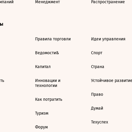
мпаний
Менеджмент
Распространение
ты
Правила торговли
Идеи управления
Ведомости&
Спорт
Капитал
Страна
ть
Инновации и
Устойчивое развити
технологии
Право
Как потратить
Думай
Туризм
Техуспех
Форум