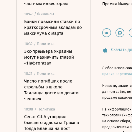
частным инвесторам
Премия Импул
10:47
/ Финансы
Банки повысили ставки по
краткосрочным вкладам до
максимума с марта
10:32
/ Политика
Скачать дл
Экс-премьера Украины
могут назначить главой
«Нафтогаза»
Любое использов
10:21
/ Политика
правил перепеч
Число погибших после
Новости, аналити
стрельбы в школе
данном сайте, не
Таиланда достигло девяти
продаже каких-л
человек
10:08
/ Политика
На информацион
технологии (инф
Сенат США утвердил
на основе сбора,
бывшего адвоката Трампа
предпочтениям п
Тодда Бланша на пост