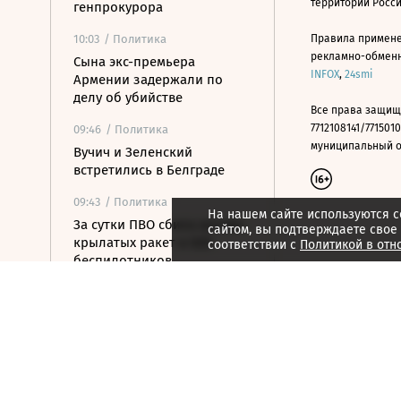
территории Росс
генпрокурора
10:03
/ Политика
Правила примене
рекламно-обменно
Сына экс-премьера
INFOX
,
24smi
Армении задержали по
делу об убийстве
Все права защищ
7712108141/7715010
09:46
/ Политика
муниципальный окр
Вучич и Зеленский
встретились в Белграде
09:43
/ Политика
На нашем сайте используются c
За сутки ПВО сбила восемь
сайтом, вы подтверждаете свое
крылатых ракет и 828
соответствии с
Политикой в отн
беспилотников
09:29
/ Политика
Новая Зеландия расширила
санкции против России
09:21
/ Политика
Армия Россия установила