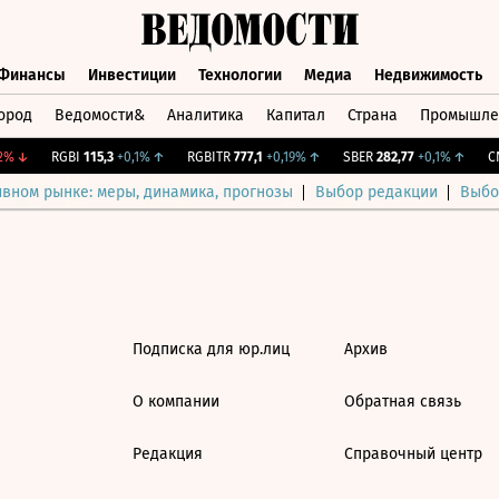
Финансы
Инвестиции
Технологии
Медиа
Недвижимость
ород
Ведомости&
Аналитика
Капитал
Страна
Промышле
а
Финансы
Инвестиции
Технологии
Медиа
Недвижимос
%
↓
RGBI
115,3
+0,1%
↑
RGBITR
777,1
+0,19%
↑
SBER
282,77
+0,1%
↑
CN
ивном рынке: меры, динамика, прогнозы
Выбор редакции
Выбо
Подписка для юр.лиц
Архив
О компании
Обратная связь
Редакция
Справочный центр