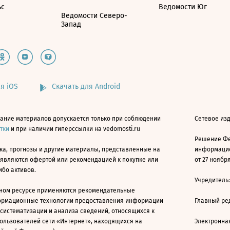
ьс
Ведомости Юг
Ведомости Северо-
Запад
я iOS
Скачать для Android
ание материалов допускается только при соблюдении
Сетевое изд
атки
и при наличии гиперссылки на vedomosti.ru
Решение Фе
ка, прогнозы и другие материалы, представленные на
информацио
 являются офертой или рекомендацией к покупке или
от 27 ноября
ибо активов.
Учредитель
ном ресурсе применяются рекомендательные
ормационные технологии предоставления информации
Главный ре
 систематизации и анализа сведений, относящихся к
ользователей сети «Интернет», находящихся на
Электронна