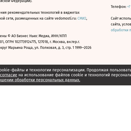
ийской Федерации).
Телефон:
+7
ния рекомендательных технологий в виджетах
й сети, размещенных на сайте vedomosti.ru:
СМИ2
,
Сайт испол
сайта, усл
обработки 
ены © АО Бизнес Ньюс Медиа, ИНН/КПП
01, ОГРН 1027739124775, 127018, г. Москва, вн.тер.г.
уг Марьина Роща, ул. Полковая, д. 3, стр. 1 1999—2026
ookie-файлы и технологии персонализации. Продолжая пользоват
согласие
на использование файлов cookie и технологий персонал
ошении обработки персональных данных.