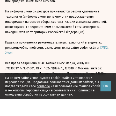
или продаже каких-либо активов.
На информационном ресурсе применяются рекомендательные
технологии (информационные технологии предоставления
информации на основе сбора, систематизации и анализа сведений,
относящихся к предпочтениям пользователей сети «Интернет»,
находящихся на территории Российской Федерации).
Правила применения рекомендательных технологий в виджетах
рекламно-обменной сети, размещенных на сайте vedomosti.ru:
СМИ2
,
24smi
Все права защищены © АО Бизнес Ньюс Медиа, ИНН/КПП
7712108141/771501001, ОГРН 1027739124775, 127018, г. Москва, вн.тер.г.
муниципальный округ Марьина Роща, ул. Полковая, д. 3, стр. 1 1999—
На нашем сайте используются cookie-файлы и технологии
2026
персонализации. Продолжая пользоваться данным сайтом, вы
ОК
подтверждаете свое
согласие
на использование файлов cookie
и технологий персонализации в соответствии с
Политикой в
отношении обработки персональных данных.