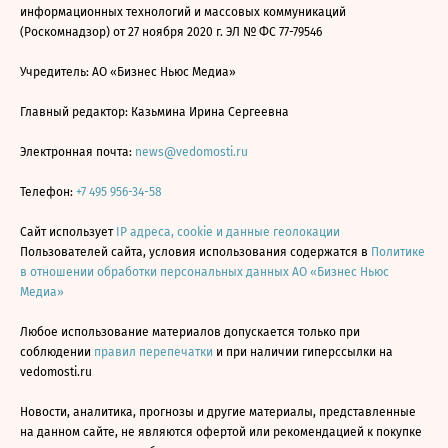
информационных технологий и массовых коммуникаций
(Роскомнадзор) от 27 ноября 2020 г. ЭЛ № ФС 77-79546
Учредитель: АО «Бизнес Ньюс Медиа»
Главный редактор: Казьмина Ирина Сергеевна
Электронная почта:
news@vedomosti.ru
Телефон:
+7 495 956-34-58
Сайт использует
IP адреса, cookie и данные геолокации
Пользователей сайта, условия использования содержатся в
Политике
в отношении обработки персональных данных АО «Бизнес Ньюс
Медиа»
Любое использование материалов допускается только при
соблюдении
правил перепечатки
и при наличии гиперссылки на
vedomosti.ru
Новости, аналитика, прогнозы и другие материалы, представленные
на данном сайте, не являются офертой или рекомендацией к покупке