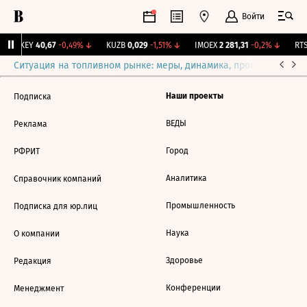
Войти
OKEY
40,67
-0,49%
↓
KUZB
0,029
-1,51%
↓
IMOEX
2 281,31
-0,2%
↓
RTS
Ситуация на топливном рынке: меры, динамика, прогнозы
Выб
Наши проекты
Подписка
ВЕДЫ
Реклама
Город
РФРИТ
Аналитика
Справочник компаний
Промышленность
Подписка для юр.лиц
Наука
О компании
Здоровье
Редакция
Конференции
Менеджмент