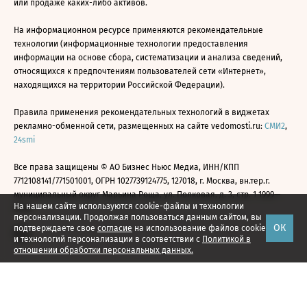
или продаже каких-либо активов.
На информационном ресурсе применяются рекомендательные
технологии (информационные технологии предоставления
информации на основе сбора, систематизации и анализа сведений,
относящихся к предпочтениям пользователей сети «Интернет»,
находящихся на территории Российской Федерации).
Правила применения рекомендательных технологий в виджетах
рекламно-обменной сети, размещенных на сайте vedomosti.ru:
СМИ2
,
24smi
Все права защищены © АО Бизнес Ньюс Медиа, ИНН/КПП
7712108141/771501001, ОГРН 1027739124775, 127018, г. Москва, вн.тер.г.
муниципальный округ Марьина Роща, ул. Полковая, д. 3, стр. 1 1999—
На нашем сайте используются cookie-файлы и технологии
2026
персонализации. Продолжая пользоваться данным сайтом, вы
ОК
подтверждаете свое
согласие
на использование файлов cookie
и технологий персонализации в соответствии с
Политикой в
отношении обработки персональных данных.