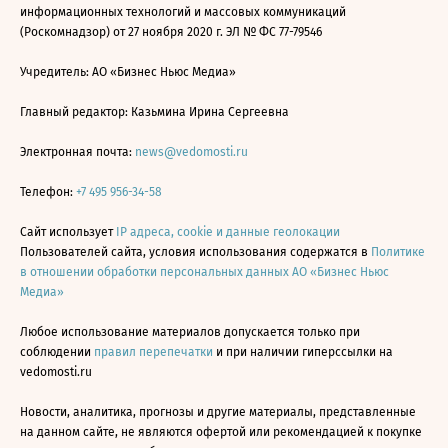
информационных технологий и массовых коммуникаций
(Роскомнадзор) от 27 ноября 2020 г. ЭЛ № ФС 77-79546
Учредитель: АО «Бизнес Ньюс Медиа»
Главный редактор: Казьмина Ирина Сергеевна
Электронная почта:
news@vedomosti.ru
Телефон:
+7 495 956-34-58
Сайт использует
IP адреса, cookie и данные геолокации
Пользователей сайта, условия использования содержатся в
Политике
в отношении обработки персональных данных АО «Бизнес Ньюс
Медиа»
Любое использование материалов допускается только при
соблюдении
правил перепечатки
и при наличии гиперссылки на
vedomosti.ru
Новости, аналитика, прогнозы и другие материалы, представленные
на данном сайте, не являются офертой или рекомендацией к покупке