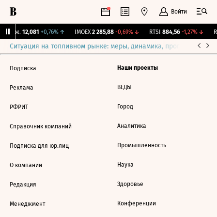
Войти
 Бирж.
12,081
+0,76%
↑
IMOEX
2 285,88
-0,69%
↓
RTSI
884,56
-1,27%
↓
R
Ситуация на топливном рынке: меры, динамика, прогнозы
Выб
Наши проекты
Подписка
ВЕДЫ
Реклама
Город
РФРИТ
Аналитика
Справочник компаний
Промышленность
Подписка для юр.лиц
Наука
О компании
Здоровье
Редакция
Конференции
Менеджмент