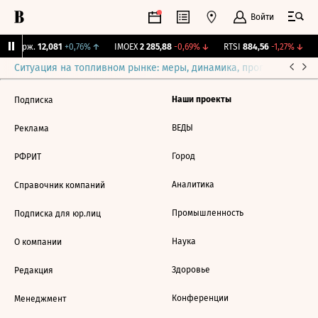
Войти
Y Бирж.
12,081
+0,76%
↑
IMOEX
2 285,88
-0,69%
↓
RTSI
884,56
-1,27%
↓
Ситуация на топливном рынке: меры, динамика, прогнозы
Выб
Наши проекты
Подписка
ВЕДЫ
Реклама
Город
РФРИТ
Аналитика
Справочник компаний
Промышленность
Подписка для юр.лиц
Наука
О компании
Здоровье
Редакция
Конференции
Менеджмент