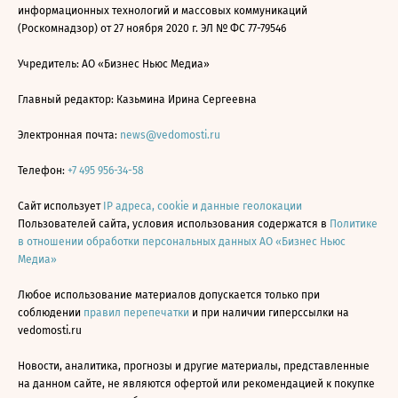
информационных технологий и массовых коммуникаций
(Роскомнадзор) от 27 ноября 2020 г. ЭЛ № ФС 77-79546
Учредитель: АО «Бизнес Ньюс Медиа»
Главный редактор: Казьмина Ирина Сергеевна
Электронная почта:
news@vedomosti.ru
Телефон:
+7 495 956-34-58
Сайт использует
IP адреса, cookie и данные геолокации
Пользователей сайта, условия использования содержатся в
Политике
в отношении обработки персональных данных АО «Бизнес Ньюс
Медиа»
Любое использование материалов допускается только при
соблюдении
правил перепечатки
и при наличии гиперссылки на
vedomosti.ru
Новости, аналитика, прогнозы и другие материалы, представленные
на данном сайте, не являются офертой или рекомендацией к покупке