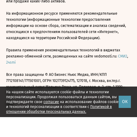
или продаже каких-либо активов.
На информационном ресурсе применяются рекомендательные
технологии (информационные технологии предоставления
информации на основе сбора, систематизации и анализа сведений,
относящихся к предпочтениям пользователей сети «Интернет»,
находящихся на территории Российской Федерации).
Правила применения рекомендательных технологий в виджетах
рекламно-обменной сети, размещенных на сайте vedomosti.ru:
СМИ2
,
24smi
Все права защищены © АО Бизнес Ньюс Медиа, ИНН/КПП
7712108141/771501001, ОГРН 1027739124775, 127018, г. Москва, вн.тер.г.
муниципальный округ Марьина Роща, ул. Полковая, д. 3, стр. 1 1999—
На нашем сайте используются cookie-файлы и технологии
2026
персонализации. Продолжая пользоваться данным сайтом, вы
ОК
подтверждаете свое
согласие
на использование файлов cookie
и технологий персонализации в соответствии с
Политикой в
отношении обработки персональных данных.