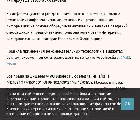
или продаже каких-либо активов.
На информационном ресурсе применяются рекомендательные
технологии (информационные технологии предоставления
информации на основе сбора, систематизации и анализа сведений,
относящихся к предпочтениям пользователей сети «Интернет»,
находящихся на территории Российской Федерации).
Правила применения рекомендательных технологий в виджетах
рекламно-обменной сети, размещенных на сайте vedomosti.ru:
СМИ2
,
24smi
Все права защищены © АО Бизнес Ньюс Медиа, ИНН/КПП
7712108141/771501001, ОГРН 1027739124775, 127018, г. Москва, вн.тер.г.
муниципальный округ Марьина Роща, ул. Полковая, д. 3, стр. 1 1999—
На нашем сайте используются cookie-файлы и технологии
2026
персонализации. Продолжая пользоваться данным сайтом, вы
ОК
подтверждаете свое
согласие
на использование файлов cookie
и технологий персонализации в соответствии с
Политикой в
отношении обработки персональных данных.