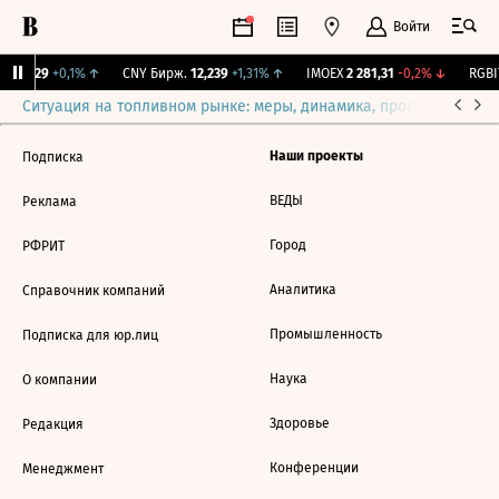
Войти
I
115,29
+0,1%
↑
CNY Бирж.
12,239
+1,31%
↑
IMOEX
2 281,31
-0,2%
↓
RGBI
Ситуация на топливном рынке: меры, динамика, прогнозы
Выб
Наши проекты
Подписка
ВЕДЫ
Реклама
Город
РФРИТ
Аналитика
Справочник компаний
Промышленность
Подписка для юр.лиц
Наука
О компании
Здоровье
Редакция
Конференции
Менеджмент