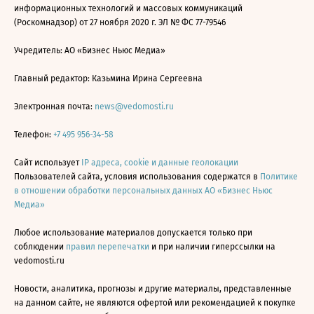
информационных технологий и массовых коммуникаций
(Роскомнадзор) от 27 ноября 2020 г. ЭЛ № ФС 77-79546
Учредитель: АО «Бизнес Ньюс Медиа»
Главный редактор: Казьмина Ирина Сергеевна
Электронная почта:
news@vedomosti.ru
Телефон:
+7 495 956-34-58
Сайт использует
IP адреса, cookie и данные геолокации
Пользователей сайта, условия использования содержатся в
Политике
в отношении обработки персональных данных АО «Бизнес Ньюс
Медиа»
Любое использование материалов допускается только при
соблюдении
правил перепечатки
и при наличии гиперссылки на
vedomosti.ru
Новости, аналитика, прогнозы и другие материалы, представленные
на данном сайте, не являются офертой или рекомендацией к покупке