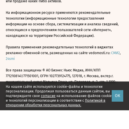
или продаже каких-либо активов.
На информационном ресурсе применяются рекомендательные
технологии (информационные технологии предоставления
информации на основе сбора, систематизации и анализа сведений,
относящихся к предпочтениям пользователей сети «Интернет»,
находящихся на территории Российской Федерации).
Правила применения рекомендательных технологий в виджетах
рекламно-обменной сети, размещенных на сайте vedomosti.ru:
СМИ2
,
24smi
Все права защищены © АО Бизнес Ньюс Медиа, ИНН/КПП
7712108141/771501001, ОГРН 1027739124775, 127018, г. Москва, вн.тер.г.
муниципальный округ Марьина Роща, ул. Полковая, д. 3, стр. 1 1999—
На нашем сайте используются cookie-файлы и технологии
2026
персонализации. Продолжая пользоваться данным сайтом, вы
ОК
подтверждаете свое
согласие
на использование файлов cookie
и технологий персонализации в соответствии с
Политикой в
отношении обработки персональных данных.