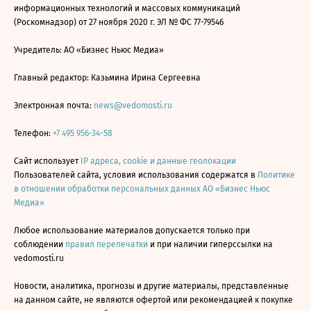
информационных технологий и массовых коммуникаций
(Роскомнадзор) от 27 ноября 2020 г. ЭЛ № ФС 77-79546
Учредитель: АО «Бизнес Ньюс Медиа»
Главный редактор: Казьмина Ирина Сергеевна
Электронная почта:
news@vedomosti.ru
Телефон:
+7 495 956-34-58
Сайт использует
IP адреса, cookie и данные геолокации
Пользователей сайта, условия использования содержатся в
Политике
в отношении обработки персональных данных АО «Бизнес Ньюс
Медиа»
Любое использование материалов допускается только при
соблюдении
правил перепечатки
и при наличии гиперссылки на
vedomosti.ru
Новости, аналитика, прогнозы и другие материалы, представленные
на данном сайте, не являются офертой или рекомендацией к покупке