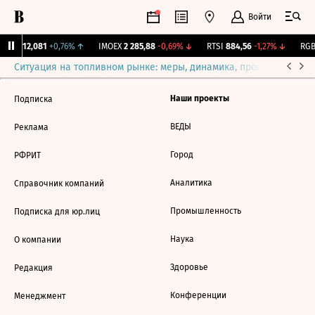
Войти
ирж.
12,081
+0,76%
↑
IMOEX
2 285,88
-0,69%
↓
RTSI
884,56
-1,27%
↓
RGBI
Ситуация на топливном рынке: меры, динамика, прогнозы
Выб
Наши проекты
Подписка
ВЕДЫ
Реклама
Город
РФРИТ
Аналитика
Справочник компаний
Промышленность
Подписка для юр.лиц
Наука
О компании
Здоровье
Редакция
Конференции
Менеджмент