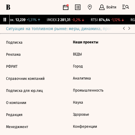
Войти
Y Бирж.
12,239
+1,31%
↑
IMOEX
2 281,31
-0,2%
↓
RTSI
874,64
-1,12%
↓
RGB
Ситуация на топливном рынке: меры, динамика, прогнозы
Выб
Наши проекты
Подписка
ВЕДЫ
Реклама
Город
РФРИТ
Аналитика
Справочник компаний
Промышленность
Подписка для юр.лиц
Наука
О компании
Здоровье
Редакция
Конференции
Менеджмент