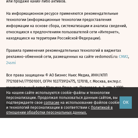
или продаже каких-либо активов.
На информационном ресурсе применяются рекомендательные
технологии (информационные технологии предоставления
информации на основе сбора, систематизации и анализа сведений,
относящихся к предпочтениям пользователей сети «Интернет»,
находящихся на территории Российской Федерации).
Правила применения рекомендательных технологий в виджетах
рекламно-обменной сети, размещенных на сайте vedomosti.ru:
СМИ2
,
24smi
Все права защищены © АО Бизнес Ньюс Медиа, ИНН/КПП
7712108141/771501001, ОГРН 1027739124775, 127018, г. Москва, вн.тер.г.
муниципальный округ Марьина Роща, ул. Полковая, д. 3, стр. 1 1999—
На нашем сайте используются cookie-файлы и технологии
2026
персонализации. Продолжая пользоваться данным сайтом, вы
ОК
подтверждаете свое
согласие
на использование файлов cookie
и технологий персонализации в соответствии с
Политикой в
отношении обработки персональных данных.