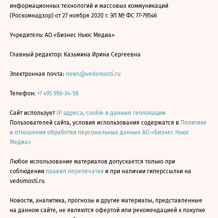
информационных технологий и массовых коммуникаций
(Роскомнадзор) от 27 ноября 2020 г. ЭЛ № ФС 77-79546
Учредитель: АО «Бизнес Ньюс Медиа»
Главный редактор: Казьмина Ирина Сергеевна
Электронная почта:
news@vedomosti.ru
Телефон:
+7 495 956-34-58
Сайт использует
IP адреса, cookie и данные геолокации
Пользователей сайта, условия использования содержатся в
Политике
в отношении обработки персональных данных АО «Бизнес Ньюс
Медиа»
Любое использование материалов допускается только при
соблюдении
правил перепечатки
и при наличии гиперссылки на
vedomosti.ru
Новости, аналитика, прогнозы и другие материалы, представленные
на данном сайте, не являются офертой или рекомендацией к покупке