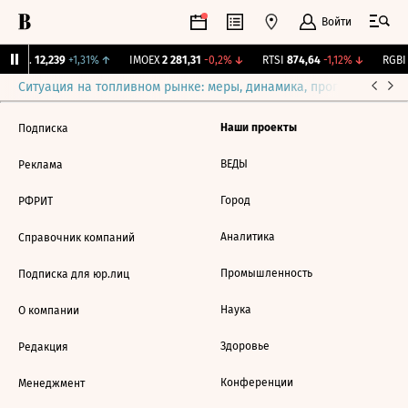
Войти
Бирж.
12,239
+1,31%
↑
IMOEX
2 281,31
-0,2%
↓
RTSI
874,64
-1,12%
↓
RGBI
Ситуация на топливном рынке: меры, динамика, прогнозы
Выб
Наши проекты
Подписка
ВЕДЫ
Реклама
Город
РФРИТ
Аналитика
Справочник компаний
Промышленность
Подписка для юр.лиц
Наука
О компании
Здоровье
Редакция
Конференции
Менеджмент