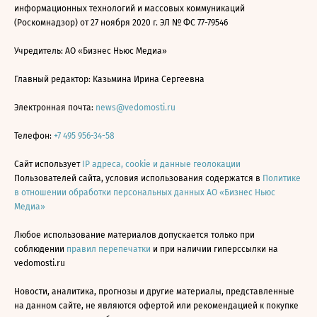
информационных технологий и массовых коммуникаций
(Роскомнадзор) от 27 ноября 2020 г. ЭЛ № ФС 77-79546
Учредитель: АО «Бизнес Ньюс Медиа»
Главный редактор: Казьмина Ирина Сергеевна
Электронная почта:
news@vedomosti.ru
Телефон:
+7 495 956-34-58
Сайт использует
IP адреса, cookie и данные геолокации
Пользователей сайта, условия использования содержатся в
Политике
в отношении обработки персональных данных АО «Бизнес Ньюс
Медиа»
Любое использование материалов допускается только при
соблюдении
правил перепечатки
и при наличии гиперссылки на
vedomosti.ru
Новости, аналитика, прогнозы и другие материалы, представленные
на данном сайте, не являются офертой или рекомендацией к покупке