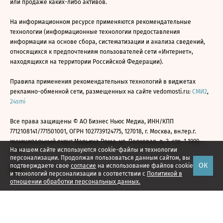
или продаже каких-либо активов.
На информационном ресурсе применяются рекомендательные
технологии (информационные технологии предоставления
информации на основе сбора, систематизации и анализа сведений,
относящихся к предпочтениям пользователей сети «Интернет»,
находящихся на территории Российской Федерации).
Правила применения рекомендательных технологий в виджетах
рекламно-обменной сети, размещенных на сайте vedomosti.ru:
СМИ2
,
24smi
Все права защищены © АО Бизнес Ньюс Медиа, ИНН/КПП
7712108141/771501001, ОГРН 1027739124775, 127018, г. Москва, вн.тер.г.
муниципальный округ Марьина Роща, ул. Полковая, д. 3, стр. 1 1999—
На нашем сайте используются cookie-файлы и технологии
2026
персонализации. Продолжая пользоваться данным сайтом, вы
ОК
подтверждаете свое
согласие
на использование файлов cookie
и технологий персонализации в соответствии с
Политикой в
отношении обработки персональных данных.