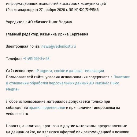
информационных технологий и массовых коммуникаций
(Роскомнадзор) от 27 ноября 2020 г. ЭЛ № ФС 77-79546
Учредитель: АО «Бизнес Ньюс Медиа»
Главный редактор: Казьмина Ирина Сергеевна
Электронная почта:
news@vedomosti.ru
Телефон:
+7 495 956-34-58
Сайт использует
IP адреса, cookie и данные геолокации
Пользователей сайта, условия использования содержатся в
Политике
в отношении обработки персональных данных АО «Бизнес Ньюс
Медиа»
Любое использование материалов допускается только при
соблюдении
правил перепечатки
и при наличии гиперссылки на
vedomosti.ru
Новости, аналитика, прогнозы и другие материалы, представленные
на данном сайте, не являются офертой или рекомендацией к покупке