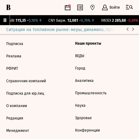
Войти
RGBI
115,35
+0,18%
↑
CNY Бирж.
12,081
+0,76%
↑
IMOEX
2 285,88
-0,69%
Ситуация на топливном рынке: меры, динамика, прогнозы
Выб
Наши проекты
Подписка
ВЕДЫ
Реклама
Город
РФРИТ
Аналитика
Справочник компаний
Промышленность
Подписка для юр.лиц
Наука
О компании
Здоровье
Редакция
Конференции
Менеджмент