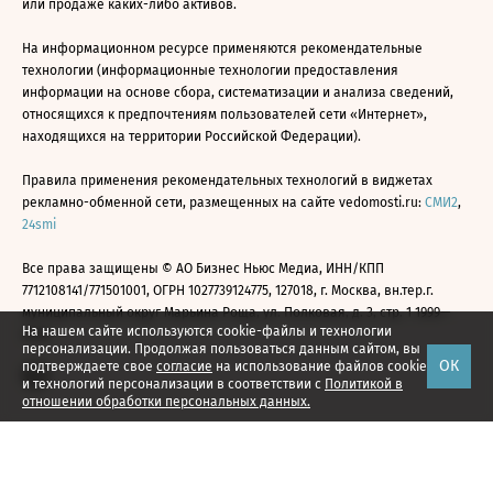
или продаже каких-либо активов.
На информационном ресурсе применяются рекомендательные
технологии (информационные технологии предоставления
информации на основе сбора, систематизации и анализа сведений,
относящихся к предпочтениям пользователей сети «Интернет»,
находящихся на территории Российской Федерации).
Правила применения рекомендательных технологий в виджетах
рекламно-обменной сети, размещенных на сайте vedomosti.ru:
СМИ2
,
24smi
Все права защищены © АО Бизнес Ньюс Медиа, ИНН/КПП
7712108141/771501001, ОГРН 1027739124775, 127018, г. Москва, вн.тер.г.
муниципальный округ Марьина Роща, ул. Полковая, д. 3, стр. 1 1999—
На нашем сайте используются cookie-файлы и технологии
2026
персонализации. Продолжая пользоваться данным сайтом, вы
ОК
подтверждаете свое
согласие
на использование файлов cookie
и технологий персонализации в соответствии с
Политикой в
отношении обработки персональных данных.