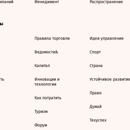
мпаний
Менеджмент
Распространение
ты
Правила торговли
Идеи управления
Ведомости&
Спорт
Капитал
Страна
ть
Инновации и
Устойчивое развити
технологии
Право
Как потратить
Думай
Туризм
Техуспех
Форум