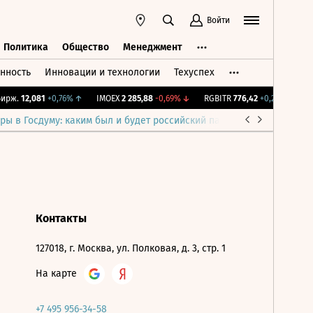
Войти
Политика
Общество
Менеджмент
нность
Инновации и технологии
Техуспех
ть
Политика
Общество
Менеджмент
рж.
12,081
+0,76%
↑
IMOEX
2 285,88
-0,69%
↓
RGBITR
776,42
+0,21%
↑
RT
ры в Госдуму: каким был и будет российский парламент
Война н
Контакты
127018, г. Москва, ул. Полковая, д. 3, стр. 1
На карте
+7 495 956-34-58