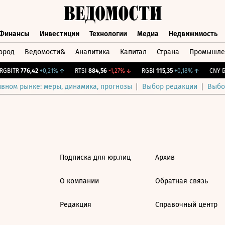
Финансы
Инвестиции
Технологии
Медиа
Недвижимость
ород
Ведомости&
Аналитика
Капитал
Страна
Промышле
а
Финансы
Инвестиции
Технологии
Медиа
Недвижимос
GBITR
776,42
+0,21%
↑
RTSI
884,56
-1,27%
↓
RGBI
115,35
+0,18%
↑
CNY Би
ивном рынке: меры, динамика, прогнозы
Выбор редакции
Выбо
Подписка для юр.лиц
Архив
О компании
Обратная связь
Редакция
Справочный центр