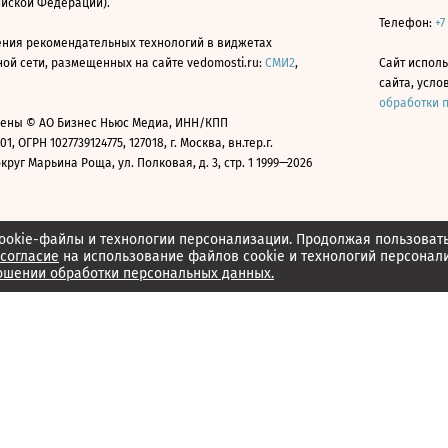
ийской Федерации).
Телефон:
+7
ния рекомендательных технологий в виджетах
й сети, размещенных на сайте vedomosti.ru:
СМИ2
,
Сайт испол
сайта, усл
обработки 
ены © АО Бизнес Ньюс Медиа, ИНН/КПП
01, ОГРН 1027739124775, 127018, г. Москва, вн.тер.г.
уг Марьина Роща, ул. Полковая, д. 3, стр. 1 1999—2026
ookie-файлы и технологии персонализации. Продолжая пользоват
согласие
на использование файлов cookie и технологий персонал
ошении обработки персональных данных.