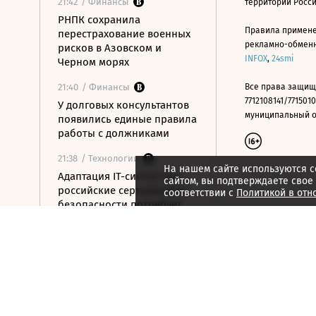
21:42
/ Финансы
территории Росс
РНПК сохранила
Правила примене
перестрахование военных
рекламно-обменно
рисков в Азовском и
INFOX
,
24smi
Черном морях
21:40
/ Финансы
Все права защищ
7712108141/7715010
У долговых консультантов
муниципальный окр
появились единые правила
работы с должниками
21:38
/ Технологии
На нашем сайте используются c
Адаптация IT-систем под
сайтом, вы подтверждаете свое
российские сертификаты
соответствии с
Политикой в отн
безопасности потребует
вложений
21:34
/ Технологии
«Мойофис» закрыл офисы
в Петербурге и Иннополисе
21:33
/ Политика