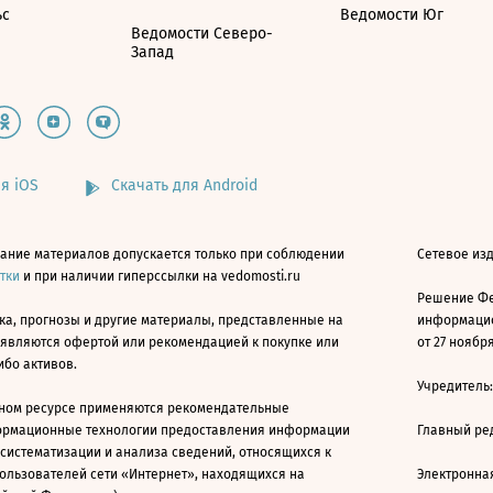
ьс
Ведомости Юг
Ведомости Северо-
Запад
я iOS
Скачать для Android
ание материалов допускается только при соблюдении
Сетевое изд
атки
и при наличии гиперссылки на vedomosti.ru
Решение Фе
ка, прогнозы и другие материалы, представленные на
информацио
 являются офертой или рекомендацией к покупке или
от 27 ноября
ибо активов.
Учредитель
ном ресурсе применяются рекомендательные
ормационные технологии предоставления информации
Главный ре
 систематизации и анализа сведений, относящихся к
ользователей сети «Интернет», находящихся на
Электронна