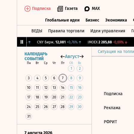
Подписка
Газета
MAX
Глобальные идеи
Бизнес
Экономика
ВЕДЫ
Правила торговли
Идеи управления
Г
Глобальные идеи
Бизнес
Экономик
I
115,35
+0,18%
↑
CNY Бирж.
12,081
+0,76%
↑
IMOEX
2 285,88
-0,69%
↓
R
Ситуация на топл
КАЛЕНДАРЬ
Август
СОБЫТИЙ
Пн
Вт
Ср
Чт
Пт
Сб
Вс
1
2
3
4
5
6
7
8
9
10
11
12
13
14
15
16
Подписка
17
18
19
20
21
22
23
24
25
26
27
28
29
30
Реклама
31
РФРИТ
7 августа 2026