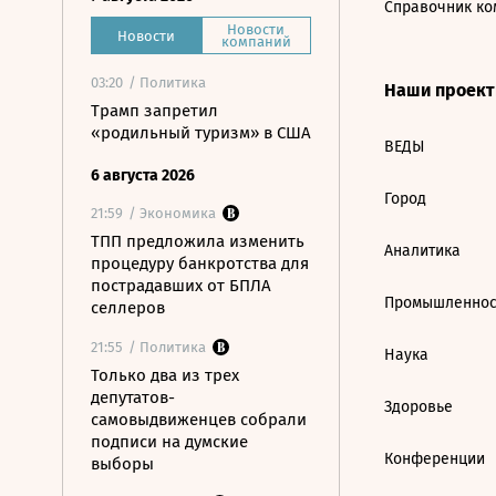
Справочник ко
Новости
Новости
компаний
03:20
/ Политика
Наши проек
Трамп запретил
«родильный туризм» в США
ВЕДЫ
6 августа 2026
Город
21:59
/ Экономика
ТПП предложила изменить
Аналитика
процедуру банкротства для
пострадавших от БПЛА
Промышленнос
селлеров
21:55
/ Политика
Наука
Только два из трех
депутатов-
Здоровье
самовыдвиженцев собрали
подписи на думские
Конференции
выборы