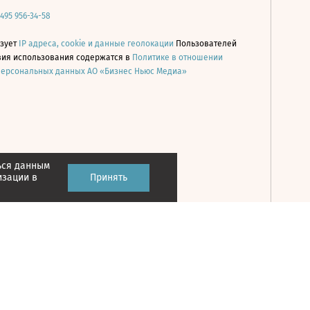
 495 956-34-58
ьзует
IP адреса, cookie и данные геолокации
Пользователей
овия использования содержатся в
Политике в отношении
персональных данных АО «Бизнес Ньюс Медиа»
ься данным
Принять
изации в