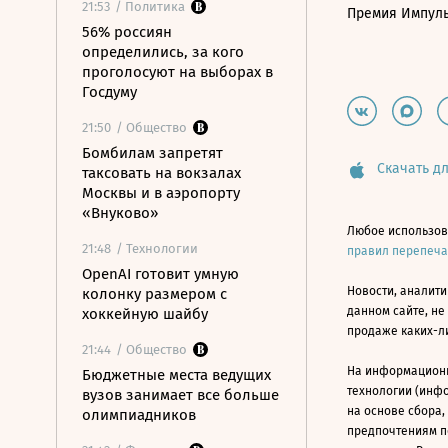
21:53
/ Политика
Премия Импул
56% россиян
определились, за кого
проголосуют на выборах в
Госдуму
21:50
/ Общество
Бомбилам запретят
Скачать дл
таксовать на вокзалах
Москвы и в аэропорту
«Внуково»
Любое использов
21:48
/ Технологии
правил перепеч
OpenAI готовит умную
Новости, аналити
колонку размером с
данном сайте, не
хоккейную шайбу
продаже каких-л
21:44
/ Общество
На информацион
Бюджетные места ведущих
технологии (инф
вузов занимает все больше
на основе сбора,
олимпиадников
предпочтениям п