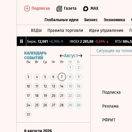
Подписка
Газета
MAX
Глобальные идеи
Бизнес
Экономика
ВЕДЫ
Правила торговли
Идеи управления
Г
Глобальные идеи
Бизнес
Экономик
7
-1%
↓
CNY Бирж.
12,081
+0,76%
↑
IMOEX
2 285,88
-0,69%
↓
RTSI
884,56
Ситуация на топл
КАЛЕНДАРЬ
Август
СОБЫТИЙ
Пн
Вт
Ср
Чт
Пт
Сб
Вс
1
2
3
4
5
6
7
8
9
10
11
12
13
14
15
16
Подписка
17
18
19
20
21
22
23
24
25
26
27
28
29
30
Реклама
31
РФРИТ
6 августа 2026