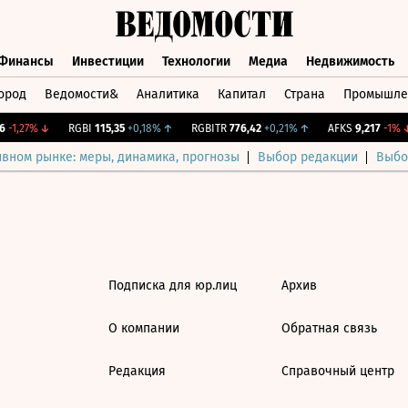
Финансы
Инвестиции
Технологии
Медиа
Недвижимость
ород
Ведомости&
Аналитика
Капитал
Страна
Промышле
а
Финансы
Инвестиции
Технологии
Медиа
Недвижимос
-1,27%
↓
RGBI
115,35
+0,18%
↑
RGBITR
776,42
+0,21%
↑
AFKS
9,217
-1%
↓
ивном рынке: меры, динамика, прогнозы
Выбор редакции
Выбо
Подписка для юр.лиц
Архив
О компании
Обратная связь
Редакция
Справочный центр