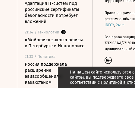
территории Росс
Адаптация IT-систем под
российские сертификаты
Правила примене
безопасности потребует
рекламно-обменно
вложений
INFOX
,
24smi
21:34
/ Технологии
Все права защищ
«Мойофис» закрыл офисы
7712108141/7715010
в Петербурге и Иннополисе
муниципальный окр
21:33
/ Политика
Россия поддержала
расширение
На нашем сайте используются c
авиасообщения с
сайтом, вы подтверждаете свое
Казахстаном
соответствии с
Политикой в отн
21:28
/ Недвижимость
Инвестиции в жилье
окупаются в три раза
дольше, чем в
коммерческую
недвижимость