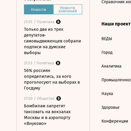
Справочник ко
Новости
Новости
компаний
21:55
/ Политика
Наши проек
Только два из трех
депутатов-
ВЕДЫ
самовыдвиженцев собрали
подписи на думские
выборы
Город
21:53
/ Политика
Аналитика
56% россиян
определились, за кого
Промышленнос
проголосуют на выборах в
Госдуму
Наука
21:50
/ Общество
Бомбилам запретят
Здоровье
таксовать на вокзалах
Москвы и в аэропорту
Конференции
«Внуково»