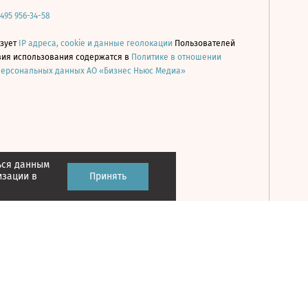
 495 956-34-58
ьзует
IP адреса, cookie и данные геолокации
Пользователей
овия использования содержатся в
Политике в отношении
персональных данных АО «Бизнес Ньюс Медиа»
ься данным
Принять
изации в