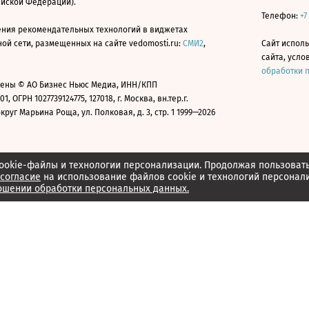
ийской Федерации).
Телефон:
+7
ния рекомендательных технологий в виджетах
й сети, размещенных на сайте vedomosti.ru:
СМИ2
,
Сайт испол
сайта, усл
обработки 
ены © АО Бизнес Ньюс Медиа, ИНН/КПП
01, ОГРН 1027739124775, 127018, г. Москва, вн.тер.г.
уг Марьина Роща, ул. Полковая, д. 3, стр. 1 1999—2026
ookie-файлы и технологии персонализации. Продолжая пользоват
согласие
на использование файлов cookie и технологий персонал
ошении обработки персональных данных.