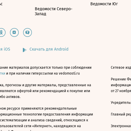
ьс
Ведомости Юг
Ведомости Северо-
Запад
я iOS
Скачать для Android
ание материалов допускается только при соблюдении
Сетевое изд
атки
и при наличии гиперссылки на vedomosti.ru
Решение Фе
ка, прогнозы и другие материалы, представленные на
информацио
 являются офертой или рекомендацией к покупке или
от 27 ноября
ибо активов.
Учредитель
ном ресурсе применяются рекомендательные
ормационные технологии предоставления информации
Главный ре
 систематизации и анализа сведений, относящихся к
ользователей сети «Интернет», находящихся на
Электронна