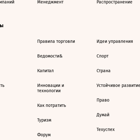
мпаний
Менеджмент
Распространение
ты
Правила торговли
Идеи управления
Ведомости&
Спорт
Капитал
Страна
ть
Инновации и
Устойчивое развити
технологии
Право
Как потратить
Думай
Туризм
Техуспех
Форум