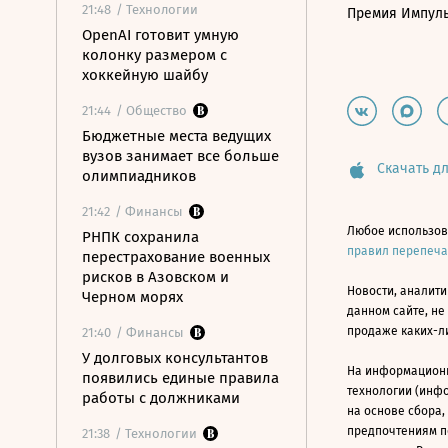
21:48
/ Технологии
Премия Импул
OpenAI готовит умную
колонку размером с
хоккейную шайбу
21:44
/ Общество
Бюджетные места ведущих
вузов занимает все больше
Скачать дл
олимпиадников
21:42
/ Финансы
Любое использов
РНПК сохранила
правил перепеч
перестрахование военных
рисков в Азовском и
Новости, аналити
Черном морях
данном сайте, не
продаже каких-л
21:40
/ Финансы
У долговых консультантов
На информацион
появились единые правила
технологии (инф
работы с должниками
на основе сбора,
предпочтениям п
21:38
/ Технологии