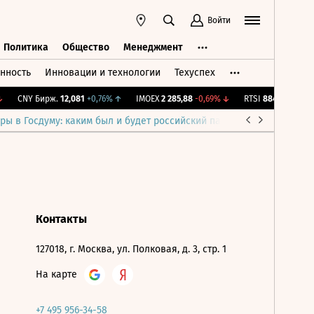
Войти
Политика
Общество
Менеджмент
нность
Инновации и технологии
Техуспех
ть
Политика
Общество
Менеджмент
CNY Бирж.
12,081
+0,76%
↑
IMOEX
2 285,88
-0,69%
↓
RTSI
884,56
-1,27%
ры в Госдуму: каким был и будет российский парламент
Война н
Контакты
127018, г. Москва, ул. Полковая, д. 3, стр. 1
На карте
+7 495 956-34-58