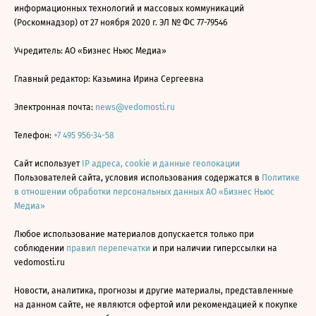
информационных технологий и массовых коммуникаций
(Роскомнадзор) от 27 ноября 2020 г. ЭЛ № ФС 77-79546
Учредитель: АО «Бизнес Ньюс Медиа»
Главный редактор: Казьмина Ирина Сергеевна
Электронная почта:
news@vedomosti.ru
Телефон:
+7 495 956-34-58
Сайт использует
IP адреса, cookie и данные геолокации
Пользователей сайта, условия использования содержатся в
Политике
в отношении обработки персональных данных АО «Бизнес Ньюс
Медиа»
Любое использование материалов допускается только при
соблюдении
правил перепечатки
и при наличии гиперссылки на
vedomosti.ru
Новости, аналитика, прогнозы и другие материалы, представленные
на данном сайте, не являются офертой или рекомендацией к покупке