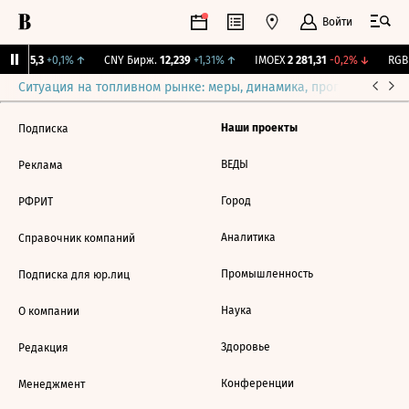
Войти
BI
115,3
+0,1%
↑
CNY Бирж.
12,239
+1,31%
↑
IMOEX
2 281,31
-0,2%
↓
RGBI
Ситуация на топливном рынке: меры, динамика, прогнозы
Выб
Наши проекты
Подписка
ВЕДЫ
Реклама
Город
РФРИТ
Аналитика
Справочник компаний
Промышленность
Подписка для юр.лиц
Наука
О компании
Здоровье
Редакция
Конференции
Менеджмент