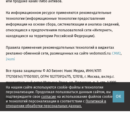
или продаже каких-либо активов.
На информационном ресурсе применяются рекомендательные
технологии (информационные технологии предоставления
информации на основе сбора, систематизации и анализа сведений,
относящихся к предпочтениям пользователей сети «Интернет»,
находящихся на территории Российской Федерации).
Правила применения рекомендательных технологий в виджетах
рекламно-обменной сети, размещенных на сайте vedomosti.ru:
СМИ2
,
24smi
Все права защищены © АО Бизнес Ньюс Медиа, ИНН/КПП
7712108141/771501001, ОГРН 1027739124775, 127018, г. Москва, вн.тер.г.
муниципальный округ Марьина Роща, ул. Полковая, д. 3, стр. 1 1999—
На нашем сайте используются cookie-файлы и технологии
2026
персонализации. Продолжая пользоваться данным сайтом, вы
ОК
подтверждаете свое
согласие
на использование файлов cookie
и технологий персонализации в соответствии с
Политикой в
отношении обработки персональных данных.