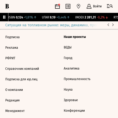
Войти
↑
USBN
0,124
+1,81%
↑
UTAR
9,19
+0,44%
↑
IMOEX
2 281,31
-0,2%
↓
RTS
Ситуация на топливном рынке: меры, динамика, прогнозы
Выб
Наши проекты
Подписка
ВЕДЫ
Реклама
Город
РФРИТ
Аналитика
Справочник компаний
Промышленность
Подписка для юр.лиц
Наука
О компании
Здоровье
Редакция
Конференции
Менеджмент