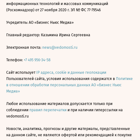
информационных технологий и массовых коммуникаций
(Роскомнадзор) от 27 ноября 2020 г. ЭЛ № ФС 77-79546
Учредитель: АО «Бизнес Ньюс Медиа»
Главный редактор: Казьмина Ирина Сергеевна
Электронная почта:
news@vedomosti.ru
Телефон:
+7 495 956-34-58
Сайт использует
IP адреса, cookie и данные геолокации
Пользователей сайта, условия использования содержатся в
Политике
в отношении обработки персональных данных АО «Бизнес Ньюс
Медиа»
Любое использование материалов допускается только при
соблюдении
правил перепечатки
и при наличии гиперссылки на
vedomosti.ru
Новости, аналитика, прогнозы и другие материалы, представленные
на данном сайте, не являются офертой или рекомендацией к покупке