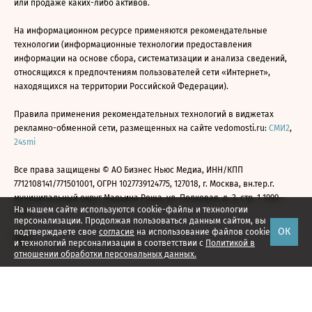
или продаже каких-либо активов.
На информационном ресурсе применяются рекомендательные
технологии (информационные технологии предоставления
информации на основе сбора, систематизации и анализа сведений,
относящихся к предпочтениям пользователей сети «Интернет»,
находящихся на территории Российской Федерации).
Правила применения рекомендательных технологий в виджетах
рекламно-обменной сети, размещенных на сайте vedomosti.ru:
СМИ2
,
24smi
Все права защищены © АО Бизнес Ньюс Медиа, ИНН/КПП
7712108141/771501001, ОГРН 1027739124775, 127018, г. Москва, вн.тер.г.
муниципальный округ Марьина Роща, ул. Полковая, д. 3, стр. 1 1999—
На нашем сайте используются cookie-файлы и технологии
2026
персонализации. Продолжая пользоваться данным сайтом, вы
ОК
подтверждаете свое
согласие
на использование файлов cookie
и технологий персонализации в соответствии с
Политикой в
отношении обработки персональных данных.