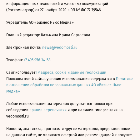
информационных технологий и массовых коммуникаций
(Роскомнадзор) от 27 ноября 2020 г. ЭЛ № ФС 77-79546
Учредитель: АО «Бизнес Ньюс Медиа»
Главный редактор: Казьмина Ирина Сергеевна
Электронная почта:
news@vedomosti.ru
Телефон:
+7 495 956-34-58
Сайт использует
IP адреса, cookie и данные геолокации
Пользователей сайта, условия использования содержатся в
Политике
в отношении обработки персональных данных АО «Бизнес Ньюс
Медиа»
Любое использование материалов допускается только при
соблюдении
правил перепечатки
и при наличии гиперссылки на
vedomosti.ru
Новости, аналитика, прогнозы и другие материалы, представленные
на данном сайте, не являются офертой или рекомендацией к покупке