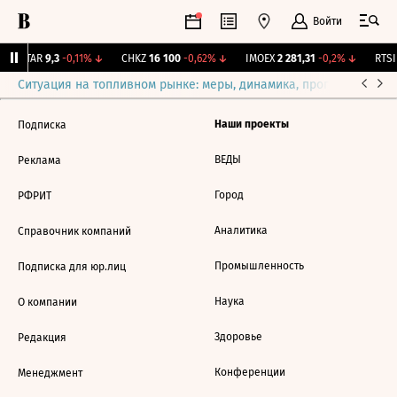
Войти
UTAR
9,3
-0,11%
↓
CHKZ
16 100
-0,62%
↓
IMOEX
2 281,31
-0,2%
↓
RTSI
Ситуация на топливном рынке: меры, динамика, прогнозы
Выб
Наши проекты
Подписка
ВЕДЫ
Реклама
Город
РФРИТ
Аналитика
Справочник компаний
Промышленность
Подписка для юр.лиц
Наука
О компании
Здоровье
Редакция
Конференции
Менеджмент