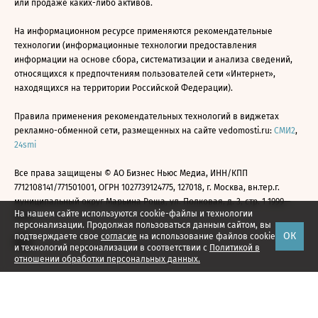
или продаже каких-либо активов.
На информационном ресурсе применяются рекомендательные
технологии (информационные технологии предоставления
информации на основе сбора, систематизации и анализа сведений,
относящихся к предпочтениям пользователей сети «Интернет»,
находящихся на территории Российской Федерации).
Правила применения рекомендательных технологий в виджетах
рекламно-обменной сети, размещенных на сайте vedomosti.ru:
СМИ2
,
24smi
Все права защищены © АО Бизнес Ньюс Медиа, ИНН/КПП
7712108141/771501001, ОГРН 1027739124775, 127018, г. Москва, вн.тер.г.
муниципальный округ Марьина Роща, ул. Полковая, д. 3, стр. 1 1999—
На нашем сайте используются cookie-файлы и технологии
2026
персонализации. Продолжая пользоваться данным сайтом, вы
ОК
подтверждаете свое
согласие
на использование файлов cookie
и технологий персонализации в соответствии с
Политикой в
отношении обработки персональных данных.