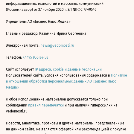
информационных технологий и массовых коммуникаций
(Роскомнадзор) от 27 ноября 2020 г. ЭЛ № ФС 77-79546
Учредитель: АО «Бизнес Ньюс Медиа»
Главный редактор: Казьмина Ирина Сергеевна
Электронная почта:
news@vedomosti.ru
Телефон:
+7 495 956-34-58
Сайт использует
IP адреса, cookie и данные геолокации
Пользователей сайта, условия использования содержатся в
Политике
в отношении обработки персональных данных АО «Бизнес Ньюс
Медиа»
Любое использование материалов допускается только при
соблюдении
правил перепечатки
и при наличии гиперссылки на
vedomosti.ru
Новости, аналитика, прогнозы и другие материалы, представленные
на данном сайте, не являются офертой или рекомендацией к покупке