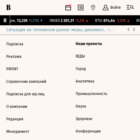
Войти
NY Бирж.
12,239
+1,31%
↑
IMOEX
2 281,31
-0,2%
↓
RTSI
874,64
-1,12%
↓
RG
Ситуация на топливном рынке: меры, динамика, прогнозы
Выб
Наши проекты
Подписка
ВЕДЫ
Реклама
Город
РФРИТ
Аналитика
Справочник компаний
Промышленность
Подписка для юр.лиц
Наука
О компании
Здоровье
Редакция
Конференции
Менеджмент