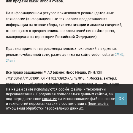
или продаже каких-либо активов.
На информационном ресурсе применяются рекомендательные
технологии (информационные технологии предоставления
информации на основе сбора, систематизации и анализа сведений,
относящихся к предпочтениям пользователей сети «Интернет»,
находящихся на территории Российской Федерации).
Правила применения рекомендательных технологий в виджетах
рекламно-обменной сети, размещенных на сайте vedomosti.ru:
СМИ2
,
24smi
Все права защищены © АО Бизнес Ньюс Медиа, ИНН/КПП
7712108141/771501001, ОГРН 1027739124775, 127018, г. Москва, вн.тер.г.
муниципальный округ Марьина Роща, ул. Полковая, д. 3, стр. 1 1999—
На нашем сайте используются cookie-файлы и технологии
2026
персонализации. Продолжая пользоваться данным сайтом, вы
ОК
подтверждаете свое
согласие
на использование файлов cookie
и технологий персонализации в соответствии с
Политикой в
отношении обработки персональных данных.